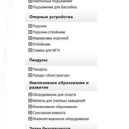
Наклонные подъёмники
Подъёмники для бассейна
Опорные устройства
Поручни
Поручни-отбойники
Маркировка поручней
Отбойники
Скамьи для МГН
Пандусы
Пандусы
Пандус «Конструктор»
Инклюзивное образование и
развитие
Оборудование для спорта
Мебель для учебных заведений
Инклюзивное образование
Сенсорная комната
Реабилитационное оборудование
Знаки безопасности