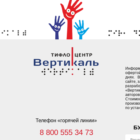
Информ
офертой
днях. 
сайте, 
разрабо
«Верти
авторов 
Стоимо
произво
по уста
Телефон «горячей линии»
Б
8 800 555 34 73