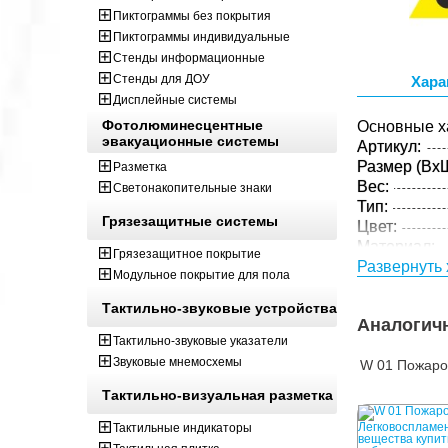
Пиктограммы без покрытия
Пиктограммы индивидуальные
Стенды информационные
Стенды для ДОУ
Хара
Дисплейные системы
Фотолюминесцентные
Основные х
эвакуационные системы
Артикул:
Размер (ВxШ
Разметка
Вес:
Светонакопительные знаки
Тип:
Грязезащитные системы
Цвет:
Материал:
Грязезащитное покрытие
Толщина:
Развернуть 
Модульное покрытие для пола
Технология:
Тактильно-звуковые устройства
Параметры 
Аналогич
Размер (ВxШ
Тактильно-звуковые указатели
Вес:
Звуковые мнемосхемы
W 01 Пожаро
Кол-во изде
Тактильно-визуальная разметка
упаковке:
Тактильные индикаторы