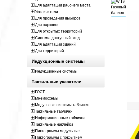
Для адаптации рабочего места
Увеличители
Для проведения выборов
Для парковки
Для открытых территорий
Система доступный вход
Для адаптации зданий
Для территорий
Индукционные системы
Индукционные системы
Тактильные указатели
ГОСТ
Мнемосхемы
Модульные системы табличек
Тактильные таблички
Информационные таблички
Тактильные наклейки
Пиктограммы модульные
Пиктограммы с покрытием