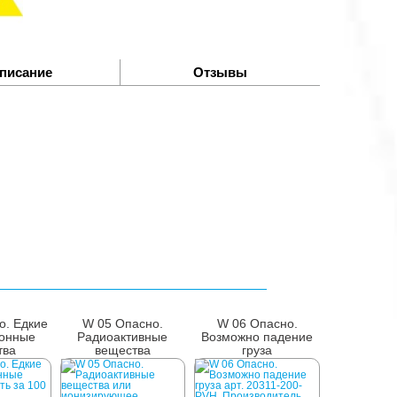
писание
Отзывы
о. Едкие
W 05 Опасно.
W 06 Опасно.
ионные
Радиоактивные
Возможно падение
тва
вещества
груза