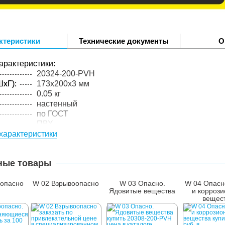
ктеристики
Технические документы
О
арактеристики:
20324-200-PVH
xГ):
173x200x3 мм
0.05 кг
настенный
по ГОСТ
ПВХ
характеристики
3 мм
экосольвентная печать
упакованного товара:
ные товары
xГ):
178x205x6 мм
0.1 кг
опасно
W 02 Взрывоопасно
W 03 Опасно.
W 04 Опасн
лий в
1 шт.
Ядовитые вещества
и корроз
вещес