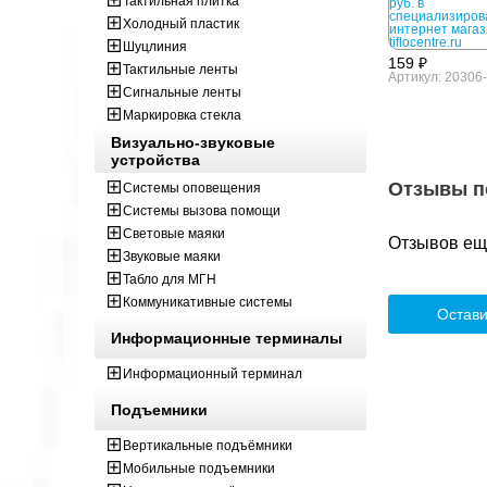
Тактильная плитка
Холодный пластик
Шуцлиния
159 ₽
Тактильные ленты
Артикул: 20306
Сигнальные ленты
Маркировка стекла
Визуально-звуковые
устройства
Отзывы п
Системы оповещения
Системы вызова помощи
Световые маяки
Отзывов ещё
Звуковые маяки
Табло для МГН
Коммуникативные системы
Остави
Информационные терминалы
Информационный терминал
Подъемники
Вертикальные подъёмники
Мобильные подъемники