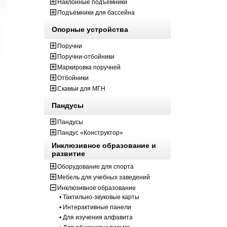
Наклонные подъёмники
Подъёмники для бассейна
Опорные устройства
Поручни
Поручни-отбойники
Маркировка поручней
Отбойники
Скамьи для МГН
Пандусы
Пандусы
Пандус «Конструктор»
Инклюзивное образование и
развитие
Оборудование для спорта
Мебель для учебных заведений
Инклюзивное образование
• Тактильно-звуковые карты
• Интерактивные панели
• Для изучения алфавита