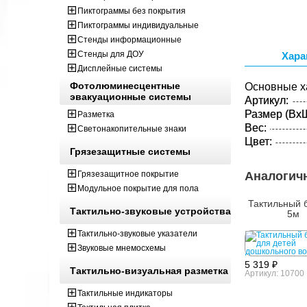
Пиктограммы без покрытия
Пиктограммы индивидуальные
Стенды информационные
Стенды для ДОУ
Хара
Дисплейные системы
Фотолюминесцентные
Основные х
эвакуационные системы
Артикул:
Размер (ВxШ
Разметка
Вес:
Светонакопительные знаки
Цвет:
Грязезащитные системы
Грязезащитное покрытие
Аналогич
Модульное покрытие для пола
Тактильный 
Тактильно-звуковые устройства
5м
Тактильно-звуковые указатели
Звуковые мнемосхемы
5 319 ₽
Тактильно-визуальная разметка
Артикул: 10700
Тактильные индикаторы