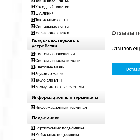
Тактильная плитка
Холодный пластик
Шуцлиния
Тактильные ленты
Сигнальные ленты
Отзывы п
Маркировка стекла
Визуально-звуковые
устройства
Отзывов ещё
Системы оповещения
Системы вызова помощи
Световые маяки
Остави
Звуковые маяки
Табло для МГН
Коммуникативные системы
Информационные терминалы
Информационный терминал
Подъемники
Вертикальные подъёмники
Мобильные подъемники