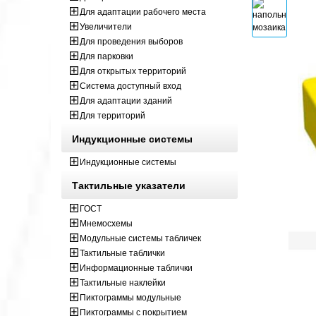
Для адаптации рабочего места
Увеличители
Для проведения выборов
Для парковки
Для открытых территорий
Система доступный вход
Для адаптации зданий
Для территорий
Индукционные системы
Индукционные системы
Тактильные указатели
ГОСТ
Мнемосхемы
Модульные системы табличек
Тактильные таблички
Информационные таблички
Тактильные наклейки
Пиктограммы модульные
Пиктограммы с покрытием