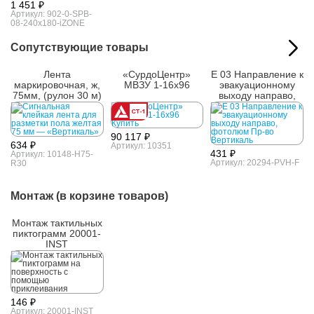
1 451 ₽
Артикул: 902-0-SPB-
08-240x180-iZONE
Сопутствующие товары
Лента
«СурдоЦентр»
E 03 Направление к
маркировочная, ж,
МВЗУ 1-16х96
эвакуационному
75мм, (рулон 30 м)
выходу направо,
фотолюм
90 117 ₽
634 ₽
Артикул: 10351
431 ₽
Артикул: 10148-H75-
Артикул: 20294-PVH-F
R30
Монтаж (в корзине товаров)
Монтаж тактильных
пиктограмм 20001-
INST
146 ₽
Артикул: 20001-INST