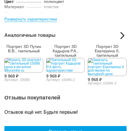
Цвет:
полноцвет
Материал:
пластик
Параметры упакованного товара:
Развернуть характеристики
Размер (ВxШxГ):
480x380x30 мм
Вес:
1.2 кг
Кол-во изделий в
1 шт.
Аналогичные товары
упаковке:
Портрет 3D Путин
Портрет 3D
Портрет 3D
В.В., тактильный
Кадыров Р.А.,
Екатерина II,
тактильный
тактильный
9 968 ₽
9 968 ₽
9 968 ₽
Артикул: 10086
Артикул: 10086-2
Артикул: 10086-3
Отзывы покупателей
Отзывов ещё нет. Будьте первым!