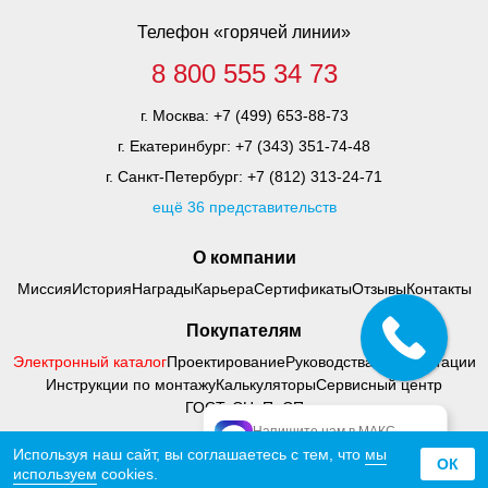
Телефон «горячей линии»
8 800 555 34 73
г. Москва:
+7 (499) 653-88-73
г. Екатеринбург:
+7 (343) 351-74-48
г. Санкт-Петербург:
+7 (812) 313-24-71
ещё 36 представительств
О компании
Миссия
История
Награды
Карьера
Сертификаты
Отзывы
Контакты
Покупателям
Электронный каталог
Проектирование
Руководства по адаптации
Инструкции по монтажу
Калькуляторы
Сервисный центр
ГОСТ, СНиП, СП
Напишите нам в МАКС
официальный МАКС
Используя наш сайт, вы соглашаетесь с тем, что
мы
© 2000 - 2026 Тифлоцентр «Вертикаль»
ОК
используем
cookies.
Политика конфиденциальности