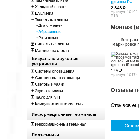
Тактильная плитка
Холодный пластик
2 348 ₽
Артикул: 10161
Шуцлиния
R18
Тактильные ленты
• Для ступеней
Монтаж (в
• Абразивные
• Резиновые
Контрас
маркировка 
Сигнальные ленты
Маркировка стекла
Визуально-звуковые
устройства
125 ₽
Системы оповещения
Артикул: 10474
Системы вызова помощи
Световые маяки
Отзывы п
Звуковые маяки
Табло для МГН
Коммуникативные системы
Отзывов ещё
Информационные терминалы
Информационный терминал
Остави
Подъемники