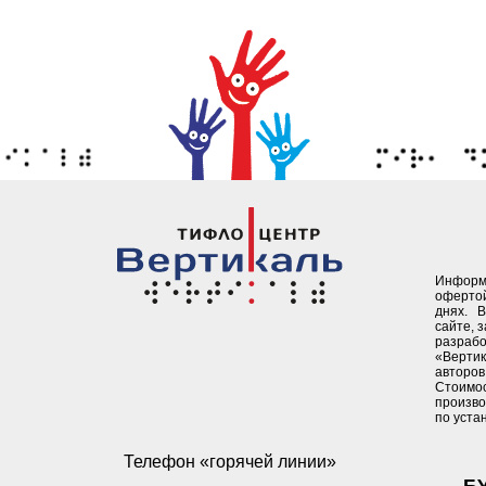
Информ
офертой
днях. 
сайте, 
разрабо
«Верти
авторов 
Стоимо
произво
по уста
Телефон «горячей линии»