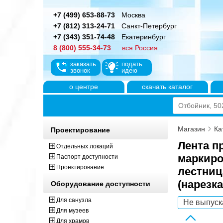
+7 (499) 653-88-73
Москва
+7 (812) 313-24-71
Санкт-Петербург
+7 (343) 351-74-48
Екатеринбург
8 (800) 555-34-73
вся Россия
заказать
подать
звонок
идею
о центре
скачать каталог
Магазин
Ка
Проектирование
Лента п
Отдельных локаций
маркиро
Паспорт доступности
Проектирование
лестниц
(нарезка
Оборудование доступности
Для санузла
Не выпуск
Для музеев
Для храмов