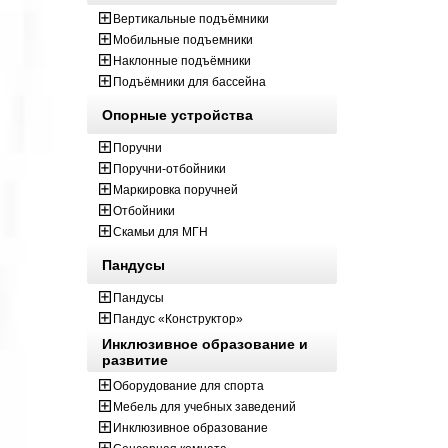
Вертикальные подъёмники
Мобильные подъемники
Наклонные подъёмники
Подъёмники для бассейна
Опорные устройства
Поручни
Поручни-отбойники
Маркировка поручней
Отбойники
Скамьи для МГН
Пандусы
Пандусы
Пандус «Конструктор»
Инклюзивное образование и
развитие
Оборудование для спорта
Мебель для учебных заведений
Инклюзивное образование