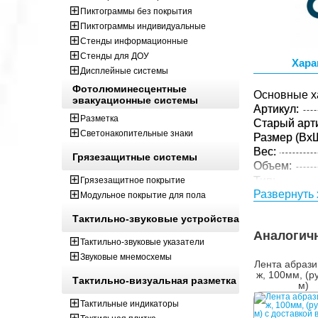
Пиктограммы без покрытия
Пиктограммы индивидуальные
Стенды информационные
Стенды для ДОУ
Хара
Дисплейные системы
Фотолюминесцентные
Основные х
эвакуационные системы
Артикул:
Разметка
Старый арти
Светонакопительные знаки
Размер (ВxШ
Вес:
Грязезащитные системы
Объем:
Тип:
Грязезащитное покрытие
Развернуть 
Цвет:
Модульное покрытие для пола
Материал:
Тактильно-звуковые устройства
Толщина:
Аналогич
Параметры 
Тактильно-звуковые указатели
Звуковые мнемосхемы
Размер (ВxШ
Лента абрази
Вес:
ж, 100мм, (р
Тактильно-визуальная разметка
м)
Кол-во изде
упаковке:
Тактильные индикаторы