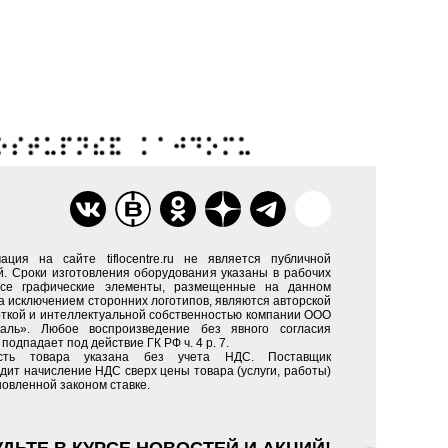
ация на сайте tiflocentre.ru не является публичной
. Сроки изготовления оборудования указаны в рабочих
Все графические элементы, размещенные на данном
за исключением сторонних логотипов, являются авторской
ткой и интеллектуальной собственностью компании ООО
каль». Любое воспроизведение без явного согласия
подпадает под действие ГК РФ ч. 4 р. 7.
сть товара указана без учета НДС. Поставщик
дит начисление НДС сверх цены товара (услуги, работы)
новленной законом ставке.