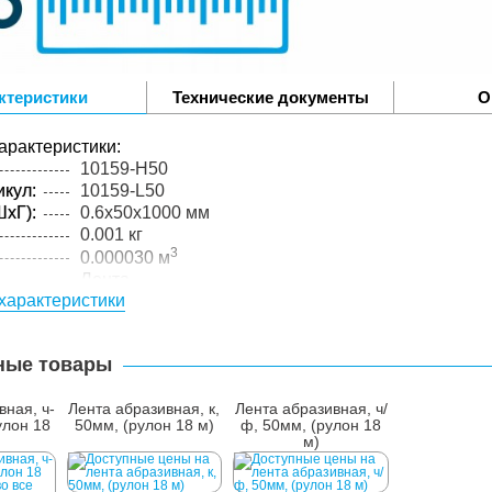
ктеристики
Технические документы
О
арактеристики:
10159-H50
кул:
10159-L50
xГ):
0.6x50x1000 мм
0.001 кг
3
0.000030 м
Лента
характеристики
Оранжевый
PVC
0,6
ные товары
упакованного товара:
xГ):
0.6x50x1000 мм
вная, ч-
Лента абразивная, к,
Лента абразивная, ч/
0.101 кг
улон 18
50мм, (рулон 18 м)
ф, 50мм, (рулон 18
м)
лий в
1 м.