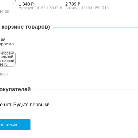
1 340 ₽
2 789 ₽
Артикул: 10163-H50-R18
Артикул: 10193-H50-R18
-H100-
 корзине товаров)
ная
проема
-INST
окупателей
 нет. Будьте первым!
ть отзыв