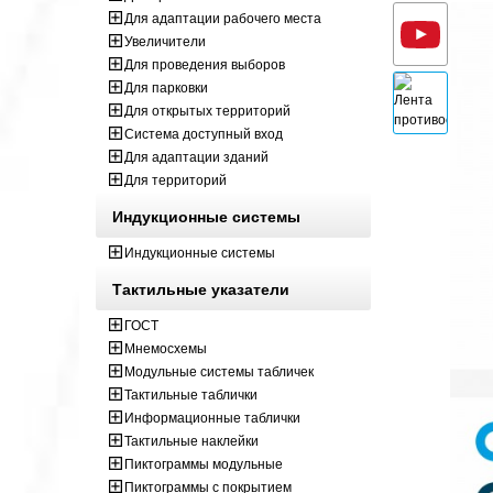
Для адаптации рабочего места
Увеличители
Для проведения выборов
Для парковки
Для открытых территорий
Система доступный вход
Для адаптации зданий
Для территорий
Индукционные системы
Индукционные системы
Тактильные указатели
ГОСТ
Мнемосхемы
Модульные системы табличек
Тактильные таблички
Информационные таблички
Тактильные наклейки
Пиктограммы модульные
Пиктограммы с покрытием