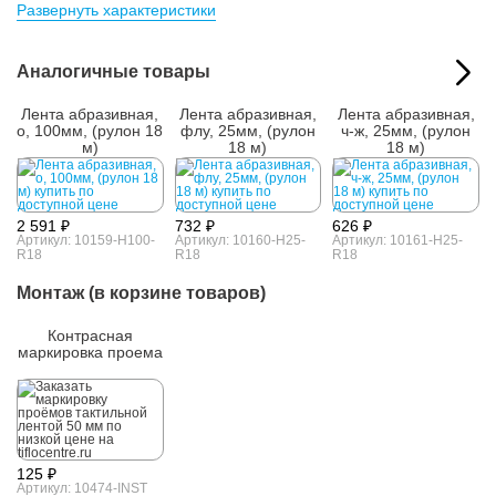
Материал:
PVC
Развернуть характеристики
Толщина:
0,6
Параметры упакованного товара:
Аналогичные товары
Размер (ВxШxГ):
0.6x100x1000 мм
Вес:
0.101 кг
Лента абразивная,
Лента абразивная,
Лента абразивная,
Кол-во изделий в
1 м.
о, 100мм, (рулон 18
флу, 25мм, (рулон
ч-ж, 25мм, (рулон
упаковке:
м)
18 м)
18 м)
2 591 ₽
732 ₽
626 ₽
Артикул: 10159-H100-
Артикул: 10160-H25-
Артикул: 10161-H25-
R18
R18
R18
Монтаж (в корзине товаров)
Контрасная
маркировка проема
125 ₽
Артикул: 10474-INST