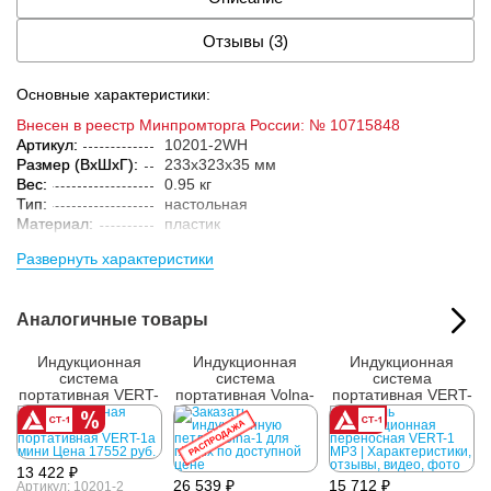
Отзывы (3)
Основные характеристики:
Внесен в реестр Минпромторга России: № 10715848
Артикул:
10201-2WH
Размер (ВxШxГ):
233x323x35 мм
Вес:
0.95 кг
Тип:
настольная
Материал:
пластик
Параметры упакованного товара:
Развернуть характеристики
Размер (ВxШxГ):
95x340x245 мм
Вес:
1.45 кг
Кол-во изделий в
1 шт.
Аналогичные товары
упаковке:
Индукционная
Индукционная
Индукционная
система
система
система
портативная VERT-
портативная Volna-
портативная VERT-
1a мини
1
1 MP3
РАСПРОДАЖА
13 422 ₽
26 539 ₽
15 712 ₽
Артикул: 10201-2