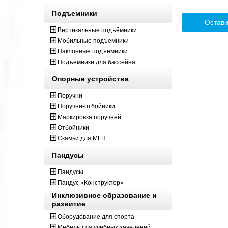
Подъемники
Остави
Вертикальные подъёмники
Мобильные подъемники
Наклонные подъёмники
Подъёмники для бассейна
Опорные устройства
Поручни
Поручни-отбойники
Маркировка поручней
Отбойники
Скамьи для МГН
Пандусы
Пандусы
Пандус «Конструктор»
Инклюзивное образование и
развитие
Оборудование для спорта
Мебель для учебных заведений