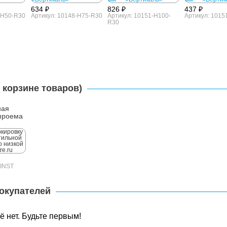
634 ₽
826 ₽
437 ₽
-H50-R30
Артикул: 10148-H75-R30
Артикул: 10151-H100-
Артикул: 1015
R30
 корзине товаров)
ная
проема
-INST
окупателей
 нет. Будьте первым!