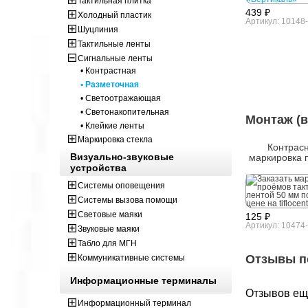
Тактильная плитка
439 ₽
Холодный пластик
Артикул: 10148
Шуцлиния
Тактильные ленты
Сигнальные ленты
• Контрастная
• Разметочная
• Светоотражающая
• Светонакопительная
Монтаж (в
• Клейкие ленты
Маркировка стекла
Контрас
Визуально-звуковые
маркировка 
устройства
Системы оповещения
Системы вызова помощи
Световые маяки
125 ₽
Артикул: 10474
Звуковые маяки
Табло для МГН
Отзывы п
Коммуникативные системы
Информационные терминалы
Отзывов ещё
Информационный терминал