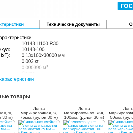
ГОС
ктеристики
Технические документы
О
арактеристики:
10148-H100-R30
кул:
10148-100
xГ):
0.13x100x30000 мм
0.002 кг
3
0.000390 м
Лента
характеристики
желтый
PVC
0.13
ные товары
упакованного товара:
xГ):
100x150x150 мм
Лента
Лента
Лент
0.5 кг
ая, ж,
маркировочная, ж,
маркировочная, ж-ч,
маркировочн
н 30 м)
75мм, (рулон 30 м)
100мм, (рулон 30 м)
50мм, (рул
лий в
1 шт.