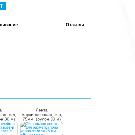
Т
писание
Отзывы
а
Лента
ая, ж-ч,
маркировочная, ж-ч,
он 30 м)
75мм, (рулон 30 м)