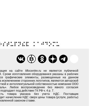
ация на сайте tiflocentre.ru не является публичной
. Сроки изготовления оборудования указаны в рабочих
Все графические элементы, размещенные на данном
за исключением сторонних логотипов, являются авторской
ткой и интеллектуальной собственностью компании ООО
каль». Любое воспроизведение без явного согласия
подпадает под действие ГК РФ ч. 4 р. 7.
сть товара указана без учета НДС. Поставщик
дит начисление НДС сверх цены товара (услуги, работы)
новленной законом ставке.