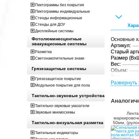
Пиктограммы без покрытия
Пиктограммы индивидуальные
Стенды информационные
Стенды для ДОУ
Хара
Дисплейные системы
Фотолюминесцентные
Основные х
эвакуационные системы
Артикул:
Старый арти
Разметка
Размер (ВxШ
Светонакопительные знаки
Вес:
Грязезащитные системы
Объем:
Тип:
Грязезащитное покрытие
Развернуть 
Цвет:
Модульное покрытие для пола
Материал:
Толщина:
Тактильно-звуковые устройства
Аналогич
Параметры 
Тактильно-звуковые указатели
Размер (ВxШ
Звуковые мнемосхемы
Лента
Вес:
маркировочн
Тактильно-визуальная разметка
50мм, (руло
Кол-во изде
упаковке:
Тактильные индикаторы