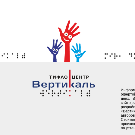
Информ
офертой
днях. 
сайте, 
разрабо
«Верти
авторов 
Стоимо
произво
по уста