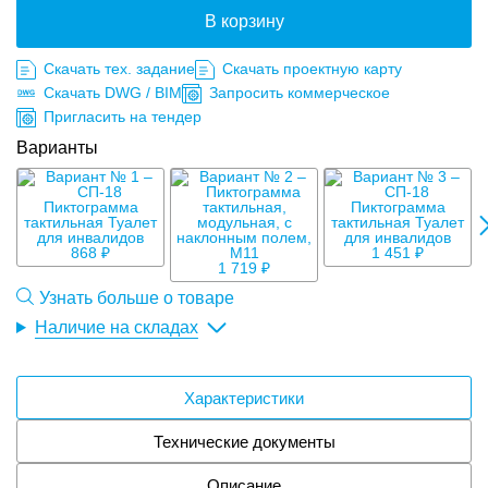
В корзину
Скачать тех. задание
Скачать проектную карту
Скачать DWG / BIM
Запросить коммерческое
Пригласить на тендер
Варианты
1
868 ₽
1 451 ₽
1 719 ₽
Узнать больше о товаре
Наличие на складах
Характеристики
Технические документы
Описание