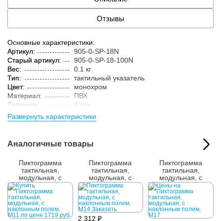
Отзывы
Основные характеристики:
Артикул:
905-0-SP-18N
Старый артикул:
905-0-SP-18-100N
Вес:
0.1 кг
Тип:
тактильный указатель
Цвет:
монохром
Материал:
ПВХ
Толщина:
3 мм
Технология:
цельный материал
Развернуть характеристики
Аналогичные товары
Пиктограмма
Пиктограмма
Пиктограмма
тактильная,
тактильная,
тактильная,
модульная, с
модульная, с
модульная, с
наклонным полем,
наклонным полем,
наклонным полем,
М11
М14
М17
2 312 ₽