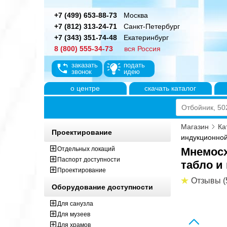
+7 (499) 653-88-73
Москва
+7 (812) 313-24-71
Санкт-Петербург
+7 (343) 351-74-48
Екатеринбург
8 (800) 555-34-73
вся Россия
заказать
подать
звонок
идею
о центре
скачать каталог
Магазин
Ка
Проектирование
индукционной
Отдельных локаций
Мнемосх
Паспорт доступности
табло и
Проектирование
Отзывы (
Оборудование доступности
Для санузла
Для музеев
Для храмов