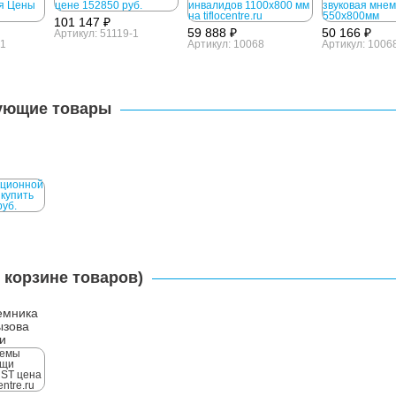
101 147 ₽
59 888 ₽
50 166 ₽
Артикул: 51119-1
-1
Артикул: 10068
Артикул: 1006
ующие товары
i
 корзине товаров)
емника
ызова
и