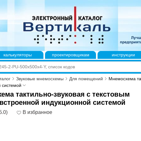
калькуляторы
проектировщикам
инструкции
талог
Звуковые мнемосхемы
Для помещений
Мнемосхема так
 системой
ема тактильно-звуковая с текстовым
 встроенной индукционной системой
5.0)