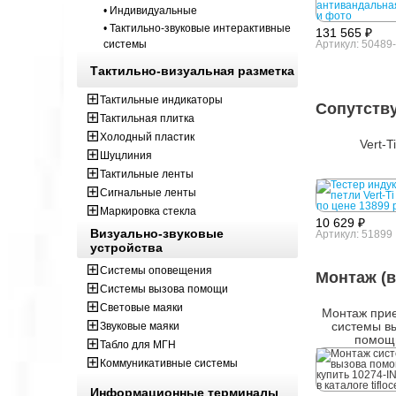
• Индивидуальные
• Тактильно-звуковые интерактивные
131 565 ₽
системы
Артикул: 50489
Тактильно-визуальная разметка
Тактильные индикаторы
Сопутств
Тактильная плитка
Холодный пластик
Vert-T
Шуцлиния
Тактильные ленты
Сигнальные ленты
Маркировка стекла
10 629 ₽
Визуально-звуковые
Артикул: 51899
устройства
Системы оповещения
Монтаж (в
Системы вызова помощи
Световые маяки
Монтаж при
системы в
Звуковые маяки
помощ
Табло для МГН
Коммуникативные системы
Информационные терминалы