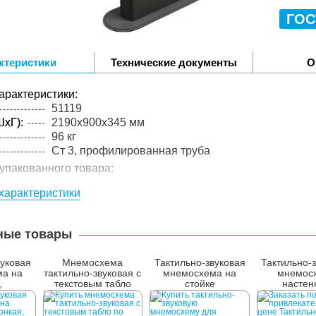
ГОС
ктеристики
Технические документы
О
арактеристики:
51119
xГ):
2190x900x345 мм
96 кг
Ст 3, профилированная труба
упакованного товара:
xГ):
2220x930x380 мм
характеристики
110 кг
лий в
1 шт.
ные товары
вуковая
Мнемосхема
Тактильно-звуковая
Тактильно-
а на
тактильно-звуковая с
мнемосхема на
мнемос
,
текстовым табло
стойке
настен
кая,
льная