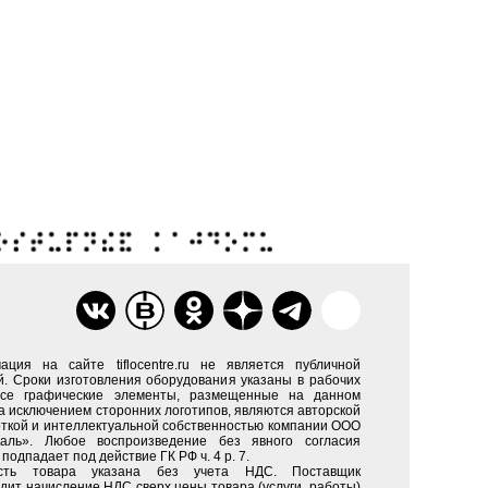
ация на сайте tiflocentre.ru не является публичной
. Сроки изготовления оборудования указаны в рабочих
Все графические элементы, размещенные на данном
за исключением сторонних логотипов, являются авторской
ткой и интеллектуальной собственностью компании ООО
каль». Любое воспроизведение без явного согласия
подпадает под действие ГК РФ ч. 4 р. 7.
сть товара указана без учета НДС. Поставщик
дит начисление НДС сверх цены товара (услуги, работы)