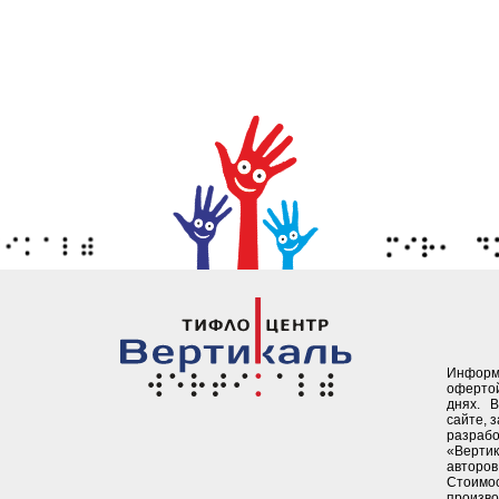
Информ
офертой
днях. 
сайте, 
разрабо
«Верти
авторов 
Стоимо
произво