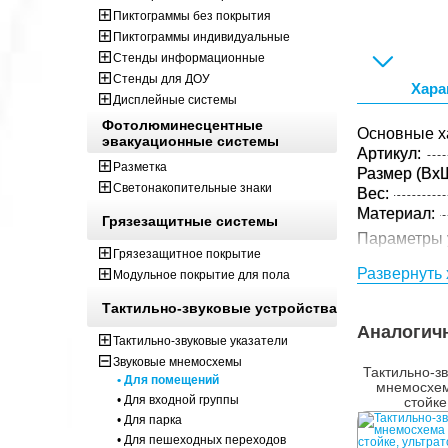
Пиктограммы без покрытия
Пиктограммы индивидуальные
Стенды информационные
Стенды для ДОУ
Хара
Дисплейные системы
Фотолюминесцентные
Основные х
эвакуационные системы
Артикул:
Разметка
Размер (ВxШ
Светонакопительные знаки
Вес:
Материал:
Грязезащитные системы
Параметры 
Грязезащитное покрытие
Размер (ВxШ
Развернуть 
Модульное покрытие для пола
Вес:
Кол-во изде
Тактильно-звуковые устройства
упаковке:
Аналогич
Тактильно-звуковые указатели
Звуковые мнемосхемы
Тактильно-з
• Для помещений
мнемосхем
• Для входной группы
стойке
ультратон
• Для парка
антиванда
• Для пешеходных переходов