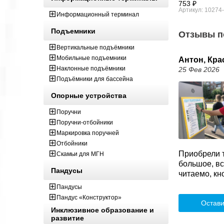
753 ₽
Артикул: 10274
Информационный терминал
Подъемники
Отзывы п
Вертикальные подъёмники
Мобильные подъемники
Антон, Кра
Наклонные подъёмники
25 Фев 2026
Подъёмники для бассейна
Опорные устройства
Поручни
Поручни-отбойники
Маркировка поручней
Отбойники
Приобрели т
Скамьи для МГН
большое, в
Пандусы
читаемо, кн
Пандусы
Пандус «Конструктор»
Остави
Инклюзивное образование и
развитие