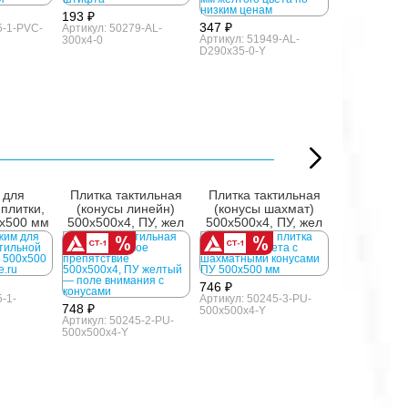
193 ₽
347 ₽
5-1-PVC-
Артикул: 50279-AL-
Артикул: 51949-AL-
300x4-0
D290x35-0-Y
 для
Плитка тактильная
Плитка тактильная
Кл
 плитки,
(конусы линейн)
(конусы шахмат)
двухкомпо
0х500 мм
500x500x4, ПУ, жел
500x500x4, ПУ, жел
FIXVER
универсаль
746 ₽
-1-
Артикул: 50245-3-PU-
748 ₽
500x500x4-Y
Артикул: 50245-2-PU-
500x500x4-Y
6 439 ₽
Артикул: 520