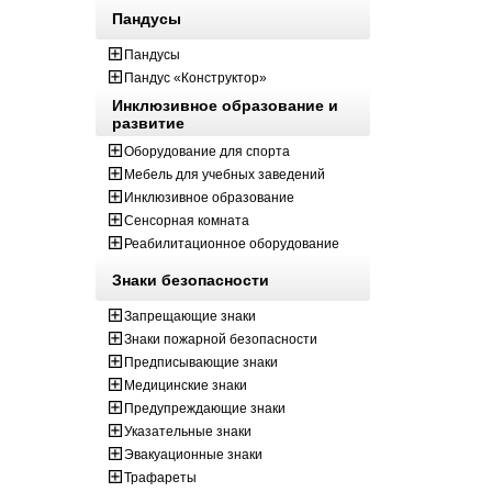
Пандусы
Пандусы
Пандус «Конструктор»
Инклюзивное образование и
развитие
Оборудование для спорта
Мебель для учебных заведений
Инклюзивное образование
Сенсорная комната
Реабилитационное оборудование
Знаки безопасности
Запрещающие знаки
Знаки пожарной безопасности
Предписывающие знаки
Медицинские знаки
Предупреждающие знаки
Указательные знаки
Эвакуационные знаки
Трафареты