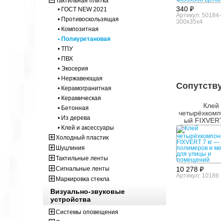
Тактильная плитка
340 ₽
• ГОСТ NEW 2021
Артикул: 50184-
• Противоскользящая
300x35x4
• Композитная
• Полиуретановая
• ТПУ
• ПВХ
• Экосерия
• Нержавеющая
Сопутств
• Керамогранитная
• Керамическая
Клей
• Бетонная
четырёхкомп
• Из дерева
ый FIXVERT
• Клей и аксессуары
Холодный пластик
Шуцлиния
Тактильные ленты
Сигнальные ленты
10 278 ₽
Артикул: 10186
Маркировка стекла
Визуально-звуковые
устройства
Системы оповещения