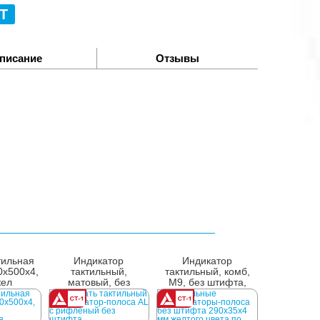
Т
писание
Отзывы
тильная
Индикатор
Индикатор
0x500x4,
тактильный,
тактильный, комб,
жел
матовый, без
М9, без штифта,
штифта, AL,
AL/PL, 4х35х290, ж
4х35х300