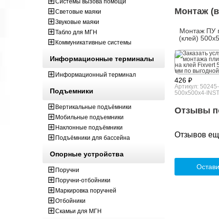
Системы вызова помощи
Монтаж (в
Световые маяки
Звуковые маяки
Монтаж ПУ 
Табло для МГН
(клей) 500x
Коммуникативные системы
Информационные терминалы
Информационный терминал
426 ₽
Артикул: 50245
Подъемники
500x500x4-INS
Вертикальные подъёмники
Отзывы п
Мобильные подъемники
Наклонные подъёмники
Отзывов ещё
Подъёмники для бассейна
Опорные устройства
Остави
Поручни
Поручни-отбойники
Маркировка поручней
Отбойники
Скамьи для МГН