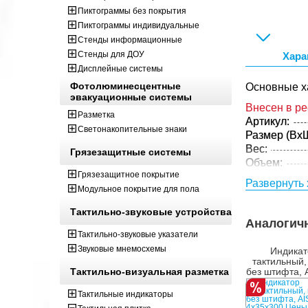
Пиктограммы без покрытия
Пиктограммы индивидуальные
Стенды информационные
Стенды для ДОУ
Хара
Дисплейные системы
Фотолюминесцентные
Основные х
эвакуационные системы
Внесен в р
Разметка
Артикул:
Светонакопительные знаки
Размер (ВxШ
Вес:
Грязезащитные системы
Объем:
Грязезащитное покрытие
Тип:
Развернуть 
Модульное покрытие для пола
Цвет:
Материал:
Тактильно-звуковые устройства
Толщина:
Аналогич
Технология:
Тактильно-звуковые указатели
Параметры 
Звуковые мнемосхемы
Индикат
тактильный,
Размер (ВxШ
Тактильно-визуальная разметка
без штифта, 
Вес:
4х35х3
Кол-во изде
Тактильные индикаторы
упаковке: