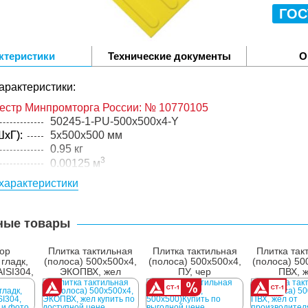
ГОС
ктеристики
Технические документы
О
арактеристики:
еестр Минпромторга России: № 10770105
50245-1-PU-500x500x4-Y
xГ):
5x500x500 мм
0.95 кг
3
0.00125 м
ТНУ
характеристики
желтый
полиуретан
4 мм
ные товары
Литьё
упакованного товара:
ор
Плитка тактильная
Плитка тактильная
Плитка так
 гладк,
(полоса) 500x500x4,
(полоса) 500x500x4,
(полоса) 50
xГ):
175x510x510 мм
AISI304,
ЭКОПВХ, жел
ПУ, чер
ПВХ, 
23.5 кг
00
лий в
25 шт.