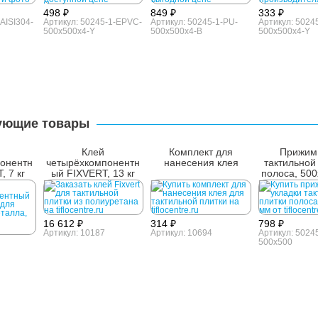
498 ₽
849 ₽
333 ₽
AISI304-
Артикул: 50245-1-EPVC-
Артикул: 50245-1-PU-
Артикул: 5024
500x500x4-Y
500x500x4-B
500x500x4-Y
ующие товары
Клей
Комплект для
Прижим
онентн
четырёхкомпонентн
нанесения клея
тактильной
, 7 кг
ый FIXVERT, 13 кг
полоса, 50
16 612 ₽
314 ₽
798 ₽
Артикул: 10187
Артикул: 10694
Артикул: 50245
500x500