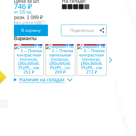
Цена за шт.
На складе:
746 ₽
от 125 ед.
розн.
1 089
₽
Без учёта НДС*
В корзину
Поделиться
Варианты
291 ₽
251 ₽
269 ₽
272 ₽
Наличие на складах