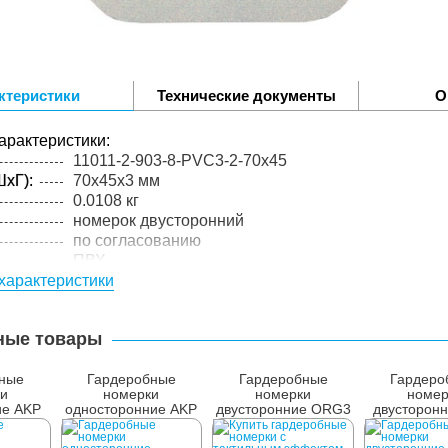
ктеристики
Технические документы
О
арактеристики:
11011-2-903-8-PVC3-2-70x45
xГ):
70x45x3 мм
0.0108 кг
номерок двусторонний
по согласованию
ПВХ
характеристики
3
упакованного товара:
xГ):
73x48x6 мм
ные товары
0.015 кг
лий в
1 шт.
бные
Гардеробные
Гардеробные
Гардеро
и
номерки
номерки
номер
ие AKP
односторонние AKP
двусторонние ORG3
двусторон
мм
65х45мм
70x45 мм
70x45