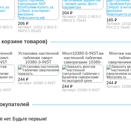
204 ₽
Артикул: 11011-2-903-2-
165 ₽
ORG3-2-70x45
206 ₽
Артикул: 11011
2-903-3-
Артикул: 11011-2-903-3-
PVC3-2-70x45
AKP3-1-65x45
 корзине товаров)
тенной
Установка настенной
Монт10380-5-INSTаж
Монтаж на
рикл.
таблички сверл.
настенной таблички
табли
INST
10380-3-INST
саморезами 10380-
сверлением
5-INST
INS
244 ₽
244 ₽
Артикул: 10380-3-INST
244 ₽
Артикул: 1038
-1-INST
Артикул: 10380-5-INST
окупателей
 нет. Будьте первым!