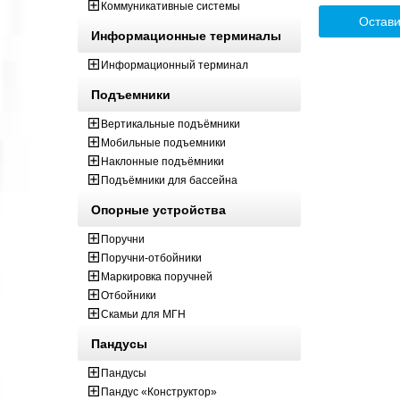
Коммуникативные системы
Остави
Информационные терминалы
Информационный терминал
Подъемники
Вертикальные подъёмники
Мобильные подъемники
Наклонные подъёмники
Подъёмники для бассейна
Опорные устройства
Поручни
Поручни-отбойники
Маркировка поручней
Отбойники
Скамьи для МГН
Пандусы
Пандусы
Пандус «Конструктор»