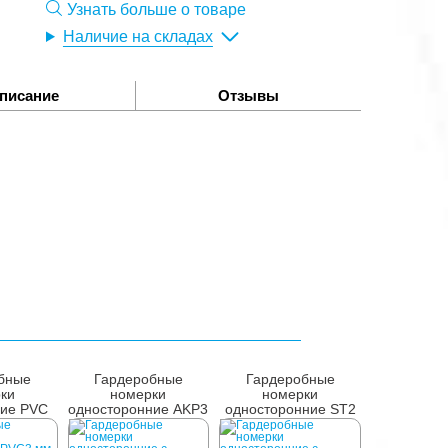
Узнать больше о товаре
Наличие на складах
писание
Отзывы
бные
Гардеробные
Гардеробные
ки
номерки
номерки
ние PVC
односторонние AKP3
односторонние ST2
 мм
70x45 мм
60х60мм