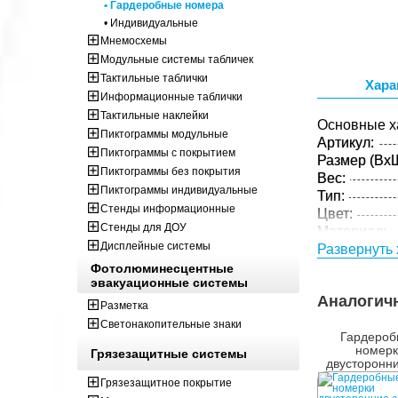
• Гардеробные номера
• Индивидуальные
Мнемосхемы
Модульные системы табличек
Тактильные таблички
Хара
Информационные таблички
Тактильные наклейки
Основные х
Пиктограммы модульные
Артикул:
Пиктограммы с покрытием
Размер (ВxШ
Пиктограммы без покрытия
Вес:
Пиктограммы индивидуальные
Тип:
Стенды информационные
Цвет:
Стенды для ДОУ
Материал:
Дисплейные системы
Толщина:
Развернуть 
Фотолюминесцентные
Параметры 
эвакуационные системы
Размер (ВxШ
Аналогич
Разметка
Вес:
Светонакопительные знаки
Кол-во изде
Гардеро
упаковке:
номерк
Грязезащитные системы
двусторонн
65х45
Грязезащитное покрытие