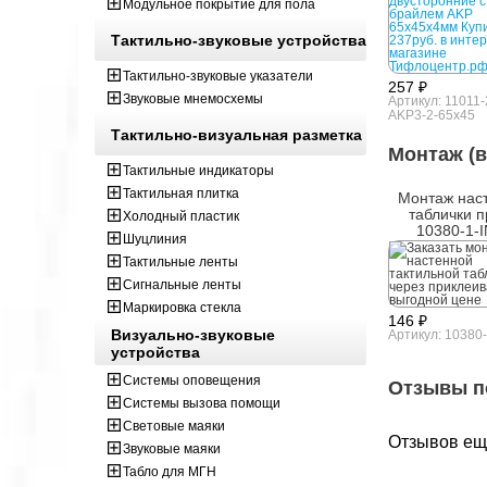
Модульное покрытие для пола
Тактильно-звуковые устройства
Тактильно-звуковые указатели
257 ₽
Звуковые мнемосхемы
Артикул: 11011-
AKP3-2-65x45
Тактильно-визуальная разметка
Монтаж (в
Тактильные индикаторы
Тактильная плитка
Монтаж нас
таблички п
Холодный пластик
10380-1-
Шуцлиния
Тактильные ленты
Сигнальные ленты
Маркировка стекла
146 ₽
Визуально-звуковые
Артикул: 10380
устройства
Системы оповещения
Отзывы п
Системы вызова помощи
Световые маяки
Отзывов ещё
Звуковые маяки
Табло для МГН