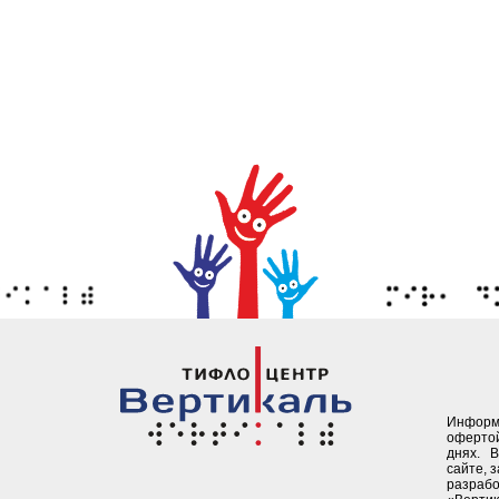
Информ
офертой
днях. 
сайте, 
разрабо