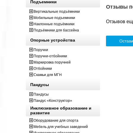
Подъемники
Отзывы п
Вертикальные подъёмники
Мобильные подъемники
Отзывов ещё
Наклонные подъёмники
Подъёмники для бассейна
Опорные устройства
Остави
Поручни
Поручни-отбойники
Маркировка поручней
Отбойники
Скамьи для МГН
Пандусы
Пандусы
Пандус «Конструктор»
Инклюзивное образование и
развитие
Оборудование для спорта
Мебель для учебных заведений