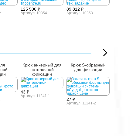
125 506 ₽
89 812 ₽
2
Артикул: 10354
Артикул: 10353
для
Крюк анкерный для
Крюк S-образный
«СурдоЦ
чной
потолочной
для фиксации
Прем
ции
фиксации
односто
табло, 
43 ₽
Артикул: 11241-1
27 ₽
1
Артикул: 11241-2
80 285 ₽
Артикул: 180