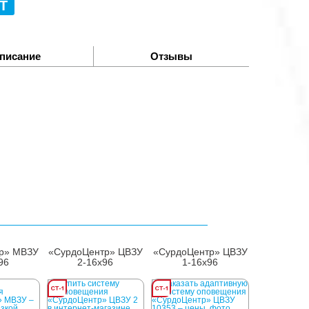
Т
писание
Отзывы
светодиодный модуль
р» МВЗУ
«СурдоЦентр» ЦВЗУ
«СурдоЦентр» ЦВЗУ
96
2-16х96
1-16х96