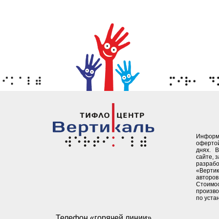
Информ
офертой
днях. 
сайте, 
разрабо
«Верти
авторов 
Стоимо
произво
по уста
Телефон «горячей линии»