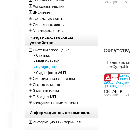
Тактильная плитка
Артикул: 10351
Холодный пластик
Шуцлиния
Тактильные ленты
Сигнальные ленты
Маркировка стекла
Визуально-звуковые
устройства
Сопутств
Системы оповещения
• Статика
• МедОриентир
Пульт упра
«СурдоЦе
• СурдоЦентр
• СурдоЦентр WI-FI
Системы вызова помощи
Световые маяки
Звуковые маяки
136 748 ₽
Артикул: 10350
Табло для МГН
Коммуникативные системы
Информационные терминалы
Информационный терминал