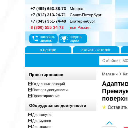
+7 (499) 653-88-73
Москва
+7 (812) 313-24-71
Санкт-Петербург
+7 (343) 351-74-48
Екатеринбург
8 (800) 555-34-73
вся Россия
заказать
подать
звонок
идею
о центре
скачать каталог
Магазин
Ка
Проектирование
Адаптив
Отдельных локаций
Премиум
Паспорт доступности
Проектирование
поверх
Оборудование доступности
Оставить
Для санузла
Для музеев
Для храмов