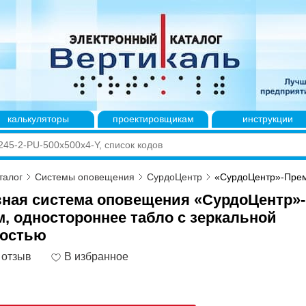
калькуляторы
проектировщикам
инструкции
талог
Системы оповещения
СурдоЦентр
«СурдоЦентр»-Прем
ная система оповещения «СурдоЦентр»-
, одностороннее табло с зеркальной
ностью
 отзыв