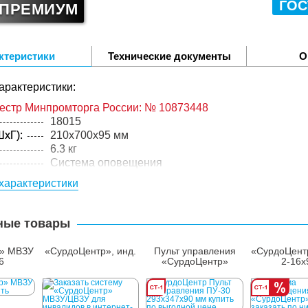
ГОС
ПРЕМИУМ
ктеристики
Технические документы
О
арактеристики:
еестр Минпромторга России: № 10873448
18015
xГ):
210x700x95 мм
6.3 кг
Система оповещения
Ст3 с порошковой покраской,зеркальное табло, 
характеристики
упакованного товара:
xГ):
250x750x140 мм
ные товары
7.3 кг
лий в
1 шт.
р» МВЗУ
«СурдоЦентр», инд.
Пульт управления
«СурдоЦент
6
«СурдоЦентр»
2-16х