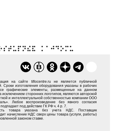
ация на сайте tiflocentre.ru не является публичной
. Сроки изготовления оборудования указаны в рабочих
Все графические элементы, размещенные на данном
за исключением сторонних логотипов, являются авторской
ткой и интеллектуальной собственностью компании ООО
каль». Любое воспроизведение без явного согласия
подпадает под действие ГК РФ ч. 4 р. 7.
сть товара указана без учета НДС. Поставщик
дит начисление НДС сверх цены товара (услуги, работы)
новленной законом ставке.