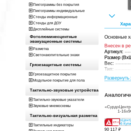
Пиктограммы без покрытия
Пиктограммы индивидуальные
Стенды информационные
Стенды для ДОУ
Хара
Дисплейные системы
Фотолюминесцентные
Основные х
эвакуационные системы
Внесен в р
Разметка
Артикул:
Светонакопительные знаки
Размер (ВxШ
Вес:
Грязезащитные системы
Тип:
Грязезащитное покрытие
Материал:
Развернуть 
Модульное покрытие для пола
Параметры 
Размер (ВxШ
Тактильно-звуковые устройства
Аналогич
Вес:
Тактильно-звуковые указатели
Кол-во изде
Звуковые мнемосхемы
«СурдоЦент
упаковке:
1-16х9
Тактильно-визуальная разметка
Тактильные индикаторы
90 117 ₽