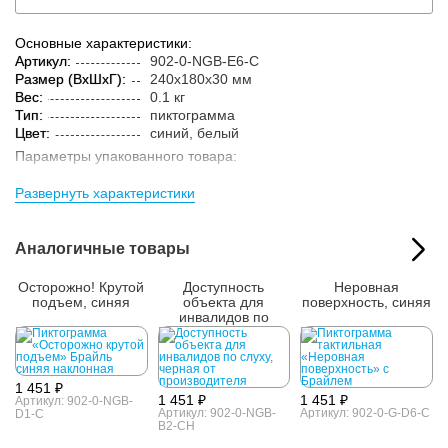
Основные характеристики:
Артикул:
902-0-NGB-E6-C
Размер (ВxШxГ):
240x180x30 мм
Вес:
0.1 кг
Тип:
пиктограмма
Цвет:
синий, белый
Параметры упакованного товара:
Размер (ВxШxГ):
245x185x35 мм
Развернуть характеристики
Вес:
0.15 кг
Кол-во изделий в
1 шт.
упаковке:
Аналогичные товары
Осторожно! Крутой
Доступность
Неровная
подъем, синяя
объекта для
поверхность, синяя
инвалидов по
слуху, черная
1 451 ₽
1 451 ₽
1 451 ₽
Артикул: 902-0-NGB-
Артикул: 902-0-NGB-
Артикул: 902-0-G-D6-C
D1-C
B2-CH