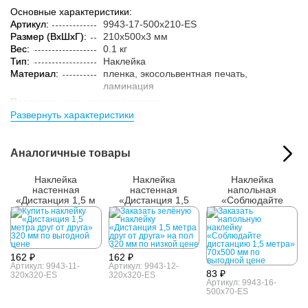
Основные характеристики:
Артикул:
9943-17-500x210-ES
Размер (ВxШxГ):
210x500x3 мм
Вес:
0.1 кг
Тип:
Наклейка
Материал:
пленка, экосольвентная печать,
ламинация
Параметры упакованного товара:
Развернуть характеристики
Размер (ВxШxГ):
215x505x3 мм
Вес:
0.15 кг
Кол-во изделий в
1 шт.
Аналогичные товары
упаковке:
Наклейка
Наклейка
Наклейка
настенная
настенная
напольная
«Дистанция 1,5 м
«Дистанция 1,5
«Соблюдайте
друг от друга»,
метра друг от
дистанцию», синяя
красная
друга», зелёная
162 ₽
162 ₽
Артикул: 9943-11-
Артикул: 9943-12-
83 ₽
320x320-ES
320x320-ES
Артикул: 9943-16-
500x70-ES