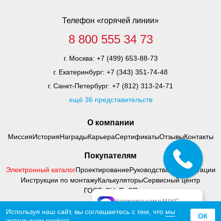
Телефон «горячей линии»
8 800 555 34 73
г. Москва:
+7 (499) 653-88-73
г. Екатеринбург:
+7 (343) 351-74-48
г. Санкт-Петербург:
+7 (812) 313-24-71
ещё 36 представительств
О компании
Миссия
История
Награды
Карьера
Сертификаты
Отзывы
Контакты
Покупателям
Электронный каталог
Проектирование
Руководства по адаптации
Инструкции по монтажу
Калькуляторы
Сервисный центр
ГОСТ, СНиП, СП
Напишите нам в МАКС
официальный МАКС
Используя наш сайт, вы соглашаетесь с тем, что
мы
© 2000 - 2026 Тифлоцентр «Вертикаль»
ОК
используем
cookies.