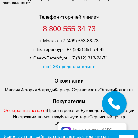
законом ставке.
Телефон «горячей линии»
8 800 555 34 73
г. Москва:
+7 (499) 653-88-73
г. Екатеринбург:
+7 (343) 351-74-48
г. Санкт-Петербург:
+7 (812) 313-24-71
ещё 36 представительств
О компании
Миссия
История
Награды
Карьера
Сертификаты
Отзывы
Контакты
Покупателям
Электронный каталог
Проектирование
Руководства по адаптации
Инструкции по монтажу
Калькуляторы
Сервисный центр
ГОСТ, СНиП, СП
Напишите нам в МАКС
официальный МАКС
Используя наш сайт, вы соглашаетесь с тем, что
мы
© 2000 - 2026 Тифлоцентр «Вертикаль»