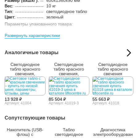
Размер (ВxШxГ):
400x1360x90 мм
Вес:
10 кг
Тип:
светодиодное табло
Цвет:
зеленый
Параметры упакованного товара:
Размер (ВxШxГ):
520x1460x250 мм
Развернуть характеристики
Вес:
13 кг
Кол-во изделий в
1 шт.
упаковке:
Аналогичные товары
Светодиодное
Светодиодное
Светодиодное
табло красного
табло красного
табло красного
свечения,
свечения,
свечения
240х720x90мм
560х2960x90 мм
400х2640x90 мм
13 928 ₽
85 504 ₽
55 663 ₽
Артикул: 41004
Артикул: 41019-3
Артикул: 41018
Сопутствующие товары
Накопитель (USB-
Табло
Диагностика
флэш) с
светодиодное
электрооборудован