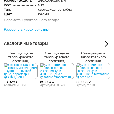
Размер (ВxШxГ):
240x1040x90 мм
Вес:
5 кг
Тип:
светодиодное табло
Цвет:
белый
Параметры упакованного товара:
Размер (ВxШxГ):
340x1140x250 мм
Развернуть характеристики
Вес:
7 кг
Кол-во изделий в
1 шт.
упаковке:
Аналогичные товары
Светодиодное
Светодиодное
Светодиодное
табло красного
табло красного
табло красного
свечения,
свечения,
свечения
240х720x90мм
560х2960x90 мм
400х2640x90 мм
13 928 ₽
85 504 ₽
55 663 ₽
Артикул: 41004
Артикул: 41019-3
Артикул: 41018