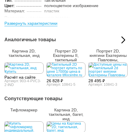
Тип:
тактильная
Цвет:
полноцветное изображение
Материал:
пластик
Параметры упакованного товара:
Развернуть характеристики
Размер (ВxШxГ):
460x640x25 мм
Вес:
1.1 кг
Кол-во изделий в
1 шт.
Аналогичные товары
упаковке:
Картина 2D,
Портрет 2D
Портрет 2D,
тактильная, инд
Екатерины II,
княгини Екатерины
тактильный
Павловны,
тактильный
Расчёт на сайте
26 828 ₽
28 495 ₽
Артикул: 903-4-PVC3-
Артикул: 10841-5
Артикул: 10841-3
2-IND
Сопутствующие товары
Тифломаркер
Картина 2D,
тактильная, багет,
инд