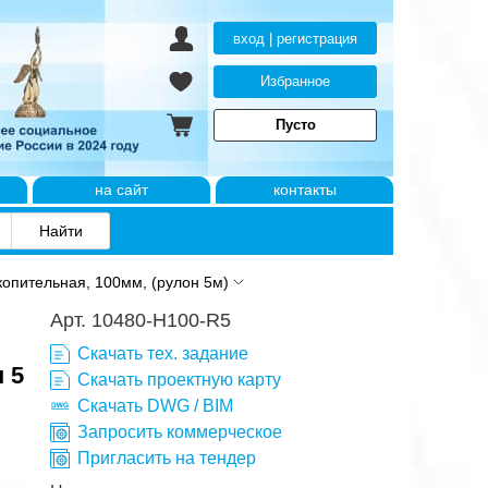
вход | регистрация
Избранное
Пусто
на сайт
контакты
копительная, 100мм, (рулон 5м)
Арт. 10480-H100-R5
Скачать тех. задание
 5
Скачать проектную карту
Скачать DWG / BIM
Запросить коммерческое
Пригласить на тендер