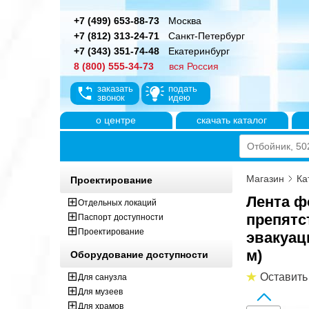
+7 (499) 653-88-73
Москва
+7 (812) 313-24-71
Санкт-Петербург
+7 (343) 351-74-48
Екатеринбург
8 (800) 555-34-73
вся Россия
заказать
подать
звонок
идею
о центре
скачать каталог
Магазин
Ка
Проектирование
Лента ф
Отдельных локаций
препятс
Паспорт доступности
Проектирование
эвакуац
м)
Оборудование доступности
Оставить
Для санузла
Для музеев
Для храмов