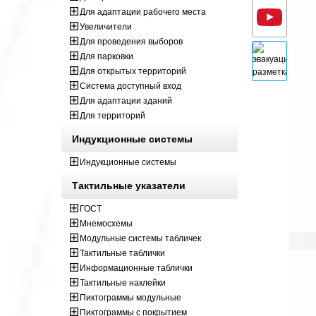
Для адаптации рабочего места
Увеличители
Для проведения выборов
Для парковки
Для открытых территорий
Система доступный вход
Для адаптации зданий
Для территорий
Индукционные системы
Индукционные системы
Тактильные указатели
ГОСТ
Мнемосхемы
Модульные системы табличек
Тактильные таблички
Информационные таблички
Тактильные наклейки
Пиктограммы модульные
Пиктограммы с покрытием