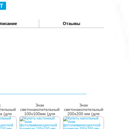
Т
писание
Отзывы
к
Знак
Знак
ительный
светонакопительный
светонакопительный
м (для
100х100мм (для
200x200 мм (для
)
стен)
пола)