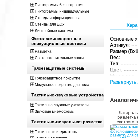
Пиктограммы без покрытия
Пиктограммы индивидуальные
Стенды информационные
Стенды для ДОУ
Хара
Дисплейные системы
Фотолюминесцентные
Основные х
эвакуационные системы
Артикул:
Размер (ВxШ
Разметка
Вес:
Светонакопительные знаки
Тип:
Грязезащитные системы
Цвет:
Материал:
Грязезащитное покрытие
Толщина:
Развернуть 
Модульное покрытие для пола
Параметры 
Тактильно-звуковые устройства
Размер (ВxШ
Аналогич
Вес:
Тактильно-звуковые указатели
Кол-во изде
Звуковые мнемосхемы
Латераль
упаковке:
разметка 
Тактильно-визуальная разметка
светлого 
150м
Тактильные индикаторы