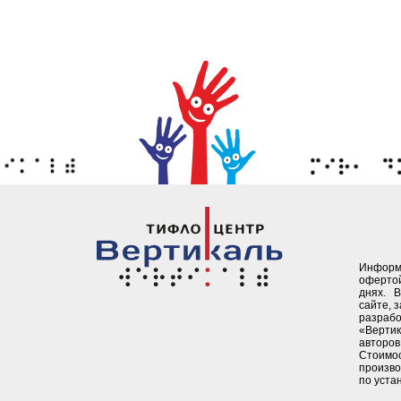
Информ
офертой
днях. 
сайте, 
разрабо
«Верти
авторов 
Стоимо
произво
по уста