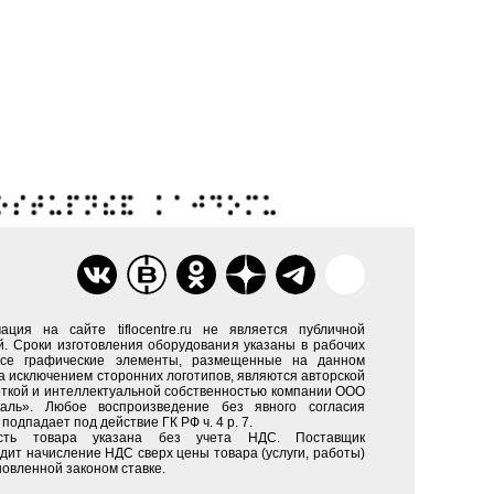
ация на сайте tiflocentre.ru не является публичной
. Сроки изготовления оборудования указаны в рабочих
Все графические элементы, размещенные на данном
за исключением сторонних логотипов, являются авторской
ткой и интеллектуальной собственностью компании ООО
каль». Любое воспроизведение без явного согласия
подпадает под действие ГК РФ ч. 4 р. 7.
сть товара указана без учета НДС. Поставщик
дит начисление НДС сверх цены товара (услуги, работы)
новленной законом ставке.