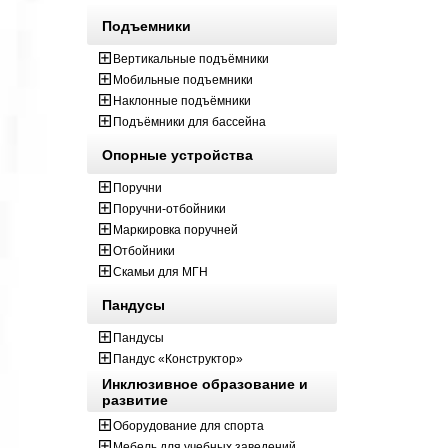
Подъемники
Вертикальные подъёмники
Мобильные подъемники
Наклонные подъёмники
Подъёмники для бассейна
Опорные устройства
Поручни
Поручни-отбойники
Маркировка поручней
Отбойники
Скамьи для МГН
Пандусы
Пандусы
Пандус «Конструктор»
Инклюзивное образование и
развитие
Оборудование для спорта
Мебель для учебных заведений