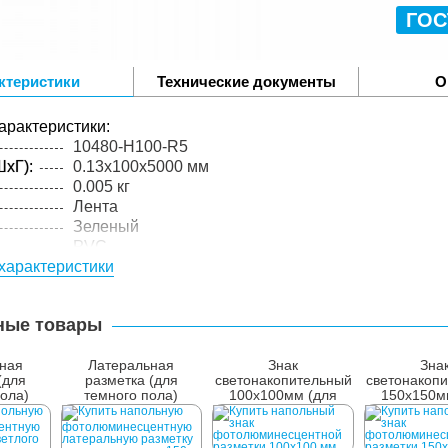
ГОС
ктеристики
Технические документы
О
арактеристики:
10480-H100-R5
xГ):
0.13x100x5000 мм
0.005 кг
Лента
Зеленый
PVC
характеристики
0,13
упакованного товара:
xГ):
100x100x100 мм
ные товары
0.105 кг
лий в
1 шт.
ная
Латеральная
Знак
Зна
(для
разметка (для
светонакопительный
светонакоп
пола)
темного пола)
100х100мм (для
150х150м
м
150мм
пола)
пола