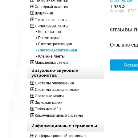
Тактильная плитка
1 938 ₽
Холодный пластик
Артикул: 10282
Шуцлиния
Тактильные ленты
Сигнальные ленты
Отзывы п
• Контрастная
• Разметочная
• Светоотражающая
Отзывов ещё
• Светонакопительная
• Клейкие ленты
Маркировка стекла
Остави
Визуально-звуковые
устройства
Системы оповещения
Системы вызова помощи
Световые маяки
Звуковые маяки
Табло для МГН
Коммуникативные системы
Информационные терминалы
Информационный терминал