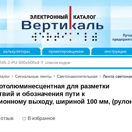
калькуляторы
проектировщикам
инструкции
талог
Сигнальные ленты
Светонакопительная
Лента светона
отолюминесцентная для разметки
твий и обозначения пути к
ионному выходу, шириной 100 мм, (рулон
 отзыв