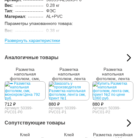
Вес:
0.28 кг
Тип:
ФЭС
Материал:
AL+PVC
Параметры упакованного товара:
Вес:
0.38 кг
Кол-во изделий в
1 шт.
Развернуть характеристики
упаковке:
Аналогичные товары
Разметка
Разметка
Разметка
напольная
напольная
напольная
фотолюм, смк,
фотолюм, лента
фотолюм, лента
монохром
смк, принт №1
смк, принт №2
712 ₽
880 ₽
880 ₽
Артикул: 50399-
Артикул: 50399-
Артикул: 50399-
PVC01-P0
PVC01-P1
PVC01-P2
Сопутствующие товары
Клей
Клей
Разметка линейная