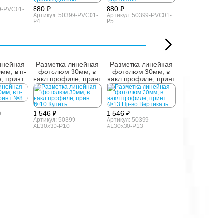
880 ₽
880 ₽
9-PVC01-
Артикул: 50399-PVC01-
Артикул: 50399-PVC01-
P4
P5
инейная
Разметка линейная
Разметка линейная
Разметка 
мм, в п-
фотолюм 30мм, в
фотолюм 30мм, в
фотолюм 
, принт
накл профиле, принт
накл профиле, принт
накл профи
№10
№13
№
1 546 ₽
1 546 ₽
9-
Артикул: 50399-
Артикул: 50399-
AL30x30-P10
AL30x30-P13
1 546 ₽
Артикул: 503
AL30x30-P5