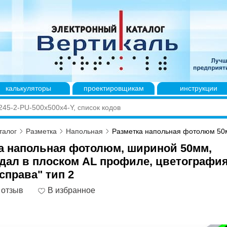
калькуляторы
проектировщикам
инструкции
талог
Разметка
Напольная
Разметка напольная фотолюм 50м
а напольная фотолюм, шириной 50мм,
дал в плоском AL профиле, цветографи
справа" тип 2
 отзыв