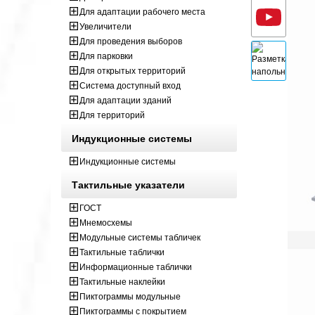
Для адаптации рабочего места
Увеличители
Для проведения выборов
Для парковки
Для открытых территорий
Система доступный вход
Для адаптации зданий
Для территорий
Индукционные системы
Индукционные системы
Тактильные указатели
ГОСТ
Мнемосхемы
Модульные системы табличек
Тактильные таблички
Информационные таблички
Тактильные наклейки
Пиктограммы модульные
Пиктограммы с покрытием