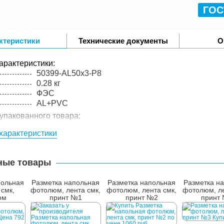
ГОС
ктеристики
Технические документы
О
арактеристики:
50399-AL50x3-P8
0.28 кг
ФЭС
AL+PVC
упакованного товара:
0.38 кг
характеристики
лий в
1 шт.
ные товары
польная
Разметка напольная
Разметка напольная
Разметка н
смк,
фотолюм, лента смк,
фотолюм, лента смк,
фотолюм, ле
ом
принт №1
принт №2
принт