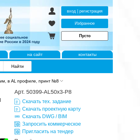
вход | регистрация
Избранное
Пусто
на сайт
контакты
м, в AL профиле, принт №8
Арт. 50399-AL50x3-P8
я
Скачать тех. задание
Скачать проектную карту
Скачать DWG / BIM
Запросить коммерческое
Пригласить на тендер