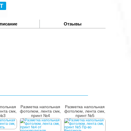
Т
писание
Отзывы
апольная
Разметка напольная
Разметка напольная
нта смк,
фотолюм, лента смк,
фотолюм, лента смк,
 №3
принт №4
принт №5