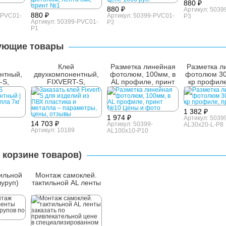
880 ₽
880 ₽
Артикул: 5039
880 ₽
-PVC01-
Артикул: 50399-PVC01-
P3
Артикул: 50399-PVC01-
P2
P1
ующие товары
Клей
Разметка линейная
Разметка л
нтный,
двухкомпонентный,
фотолюм, 100мм, в
фотолюм 30
-S,
FIXVERT-S,
AL профиле, принт
кр профиле
й, 7 кг
универсальный, 14 кг
№10
№8
1 382 ₽
1 974 ₽
Артикул: 5039
14 703 ₽
Артикул: 50399-
AL30x20-L-P8
Артикул: 10189
AL100x10-P10
 корзине товаров)
ильной
Монтаж самоклей.
шуруп)
тактильной AL ленты