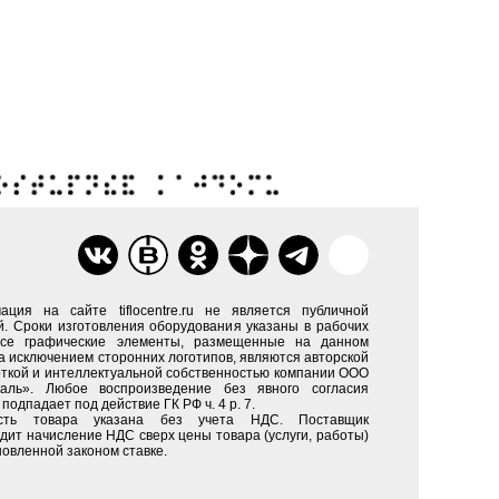
ация на сайте tiflocentre.ru не является публичной
. Сроки изготовления оборудования указаны в рабочих
Все графические элементы, размещенные на данном
за исключением сторонних логотипов, являются авторской
ткой и интеллектуальной собственностью компании ООО
каль». Любое воспроизведение без явного согласия
подпадает под действие ГК РФ ч. 4 р. 7.
сть товара указана без учета НДС. Поставщик
дит начисление НДС сверх цены товара (услуги, работы)
новленной законом ставке.