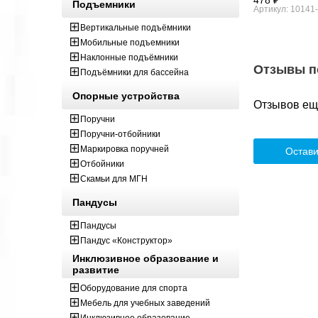
478 ₽
Подъемники
Артикул: 10141
Вертикальные подъёмники
Мобильные подъемники
Наклонные подъёмники
Отзывы п
Подъёмники для бассейна
Опорные устройства
Отзывов ещё
Поручни
Поручни-отбойники
Маркировка поручней
Остави
Отбойники
Скамьи для МГН
Пандусы
Пандусы
Пандус «Конструктор»
Инклюзивное образование и
развитие
Оборудование для спорта
Мебель для учебных заведений