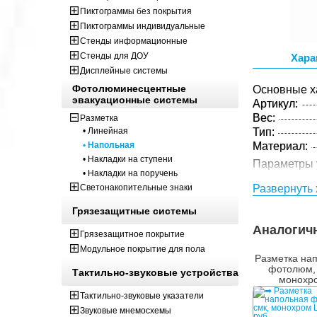
Пиктограммы без покрытия
Пиктограммы индивидуальные
Стенды информационные
Стенды для ДОУ
Хара
Дисплейные системы
Фотолюминесцентные
Основные х
эвакуационные системы
Артикул:
Вес:
Разметка
• Линейная
Тип:
• Напольная
Материал:
• Накладки на ступени
Параметры 
• Накладки на поручень
Вес:
Светонакопительные знаки
Развернуть 
Кол-во изде
упаковке:
Грязезащитные системы
Аналогич
Грязезащитное покрытие
Модульное покрытие для пола
Разметка на
фотолюм, 
Тактильно-звуковые устройства
монохр
Тактильно-звуковые указатели
Звуковые мнемосхемы