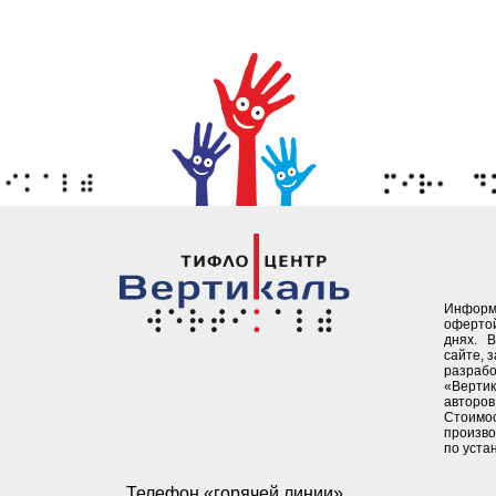
Информ
офертой
днях. 
сайте, 
разрабо
«Верти
авторов 
Стоимо
произво
по уста
Телефон «горячей линии»