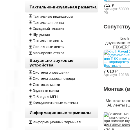
712 ₽
Тактильно-визуальная разметка
Артикул: 50399
P0
Тактильные индикаторы
Тактильная плитка
Сопутств
Холодный пластик
Шуцлиния
Клей
Тактильные ленты
двухкомпоне
FIXVERT
Сигнальные ленты
универсальны
Маркировка стекла
Визуально-звуковые
устройства
7 618 ₽
Системы оповещения
Артикул: 10188
Системы вызова помощи
Световые маяки
Монтаж (в
Звуковые маяки
Табло для МГН
Монтаж такт
Коммуникативные системы
AL ленты (
Информационные терминалы
Информационный терминал