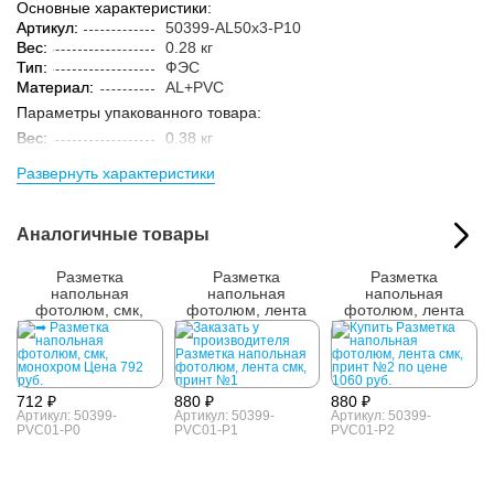
Основные характеристики:
Артикул:
50399-AL50x3-P10
Вес:
0.28 кг
Тип:
ФЭС
Материал:
AL+PVC
Параметры упакованного товара:
Вес:
0.38 кг
Кол-во изделий в
1 шт.
Развернуть характеристики
упаковке:
Аналогичные товары
Разметка
Разметка
Разметка
напольная
напольная
напольная
фотолюм, смк,
фотолюм, лента
фотолюм, лента
монохром
смк, принт №1
смк, принт №2
712 ₽
880 ₽
880 ₽
Артикул: 50399-
Артикул: 50399-
Артикул: 50399-
PVC01-P0
PVC01-P1
PVC01-P2