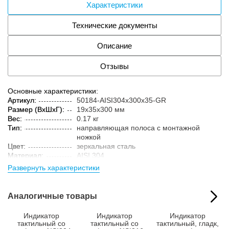
Характеристики
Технические документы
Описание
Отзывы
Основные характеристики:
Артикул:
50184-AISI304x300x35-GR
Размер (ВxШxГ):
19x35x300 мм
Вес:
0.17 кг
Тип:
направляющая полоса с монтажной
ножкой
Цвет:
зеркальная сталь
Материал:
AISI 304
Параметры упакованного товара:
Развернуть характеристики
Размер (ВxШxГ):
25x40x305 мм
Вес:
0.25 кг
Аналогичные товары
Кол-во изделий в
1 шт.
упаковке:
Индикатор
Индикатор
Индикатор
тактильный со
тактильный со
тактильный, гладк,