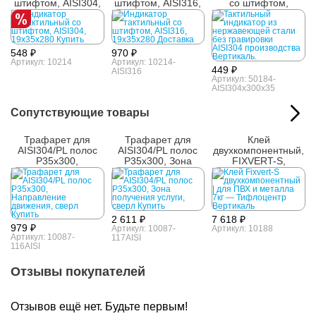
штифтом, AISI304,
штифтом, AISI316,
со штифтом,
19х35х280
19х35х280
AISI304, 19х35х300
548 ₽
970 ₽
Артикул: 10214
Артикул: 10214-
449 ₽
AISI316
Артикул: 50184-
AISI304x300x35
Сопутствующие товары
Трафарет для
Трафарет для
Клей
AISI304/PL полос
AISI304/PL полос
двухкомпонентный,
Р35x300,
Р35x300, Зона
FIXVERT-S,
Направление
получения услуги,
универсальный, 7
движения, сверл
сверл
кг
2 611 ₽
7 618 ₽
979 ₽
Артикул: 10087-
Артикул: 10188
Артикул: 10087-
117AISI
116AISI
Отзывы покупателей
Отзывов ещё нет. Будьте первым!