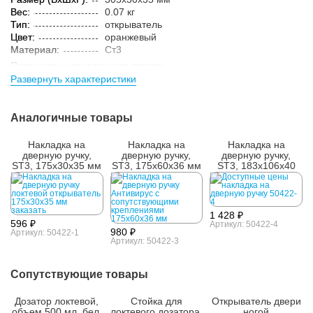
Вес:
0.07 кг
Тип:
открыватель
Цвет:
оранжевый
Материал:
Ст3
Параметры упакованного товара:
Развернуть характеристики
Размер (ВxШxГ):
310x35x40 мм
Вес:
0.1 кг
Кол-во изделий в
1 шт.
Аналогичные товары
упаковке:
Накладка на
Накладка на
Накладка на
дверную ручку,
дверную ручку,
дверную ручку,
ST3, 175х30х35 мм
ST3, 175х60х36 мм
ST3, 183х106х40
мм
1 428 ₽
596 ₽
Артикул: 50422-4
980 ₽
Артикул: 50422-1
Артикул: 50422-3
Сопутствующие товары
Дозатор локтевой,
Стойка для
Открыватель двери
объем 500 мл, бел,
локтевого дозатора,
ногой