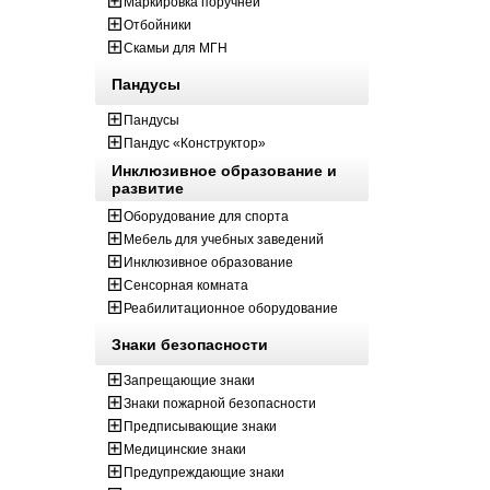
Маркировка поручней
Отбойники
Скамьи для МГН
Пандусы
Пандусы
Пандус «Конструктор»
Инклюзивное образование и
развитие
Оборудование для спорта
Мебель для учебных заведений
Инклюзивное образование
Сенсорная комната
Реабилитационное оборудование
Знаки безопасности
Запрещающие знаки
Знаки пожарной безопасности
Предписывающие знаки
Медицинские знаки
Предупреждающие знаки