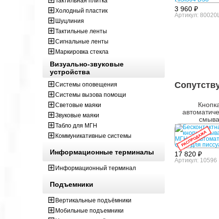
Тактильная плитка
3 960 ₽
Холодный пластик
Артикул: 80020
Шуцлиния
Тактильные ленты
Сигнальные ленты
Маркировка стекла
Визуально-звуковые
устройства
Сопутств
Системы оповещения
Системы вызова помощи
Кнопк
Световые маяки
автоматиче
Звуковые маяки
смыв
Табло для МГН
РАСПРОДАЖА
Коммуникативные системы
Информационные терминалы
17 820 ₽
Артикул: 10596
Информационный терминал
Подъемники
Вертикальные подъёмники
Мобильные подъемники