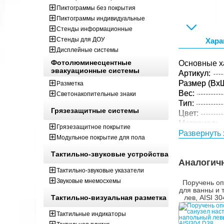
Пиктограммы без покрытия
Пиктограммы индивидуальные
Стенды информационные
Стенды для ДОУ
Хара
Дисплейные системы
Фотолюминесцентные
Основные х
эвакуационные системы
Артикул:
Размер (ВxШ
Разметка
Вес:
Светонакопительные знаки
Тип:
Грязезащитные системы
Цвет:
Материал:
Грязезащитное покрытие
Развернуть 
Параметры 
Модульное покрытие для пола
Размер (ВxШ
Тактильно-звуковые устройства
Вес:
Аналогич
Кол-во изде
Тактильно-звуковые указатели
упаковке:
Звуковые мнемосхемы
Поручень о
для ванны и 
Тактильно-визуальная разметка
лев, AISI 30
Тактильные индикаторы