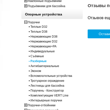
Наклонные подъёмники
Отзывы п
Подъёмники для бассейна
Опорные устройства
Отзывов ещё
Поручни
• Теплые D32
• Теплые D38
Остави
• Нержавеющие D38
• Нержавеющие D32
• Нержавеющие+PA
• Индивидуальные
• Съёмные
• Разборные
• Антибактериальные
• Эконом
• Вспомогательные устройства
• Тротуарное ограждение
• Лестницы для бассейна
• Поручень - Конструктор
• Комплектующие VERT Line
• Интерьерные поручни
Поручни-отбойники