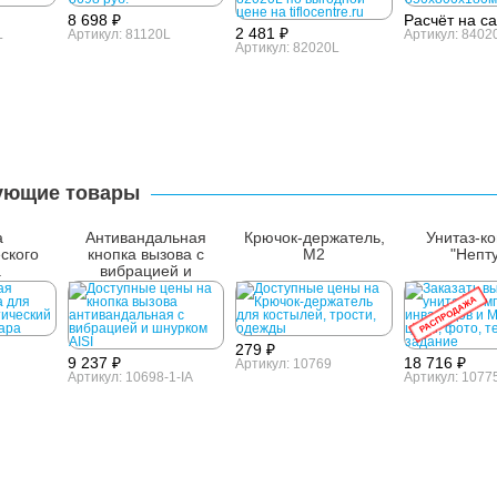
8 698 ₽
Расчёт на с
2 481 ₽
L
Артикул: 81120L
Артикул: 8402
Артикул: 82020L
ующие товары
а
Антивандальная
Крючок-держатель,
Унитаз-к
ского
кнопка вызова с
М2
"Непт
а
вибрацией и
шнурком AISI 304
РАСПРОДАЖА
279 ₽
9 237 ₽
18 716 ₽
Артикул: 10769
Артикул: 10698-1-IA
Артикул: 1077