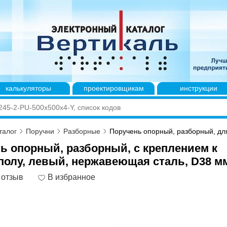
калькуляторы
проектировщикам
инструкции
талог
Поручни
Разборные
Поручень опорный, разборный, для 
ь опорный, разборный, с креплением к
 полу, левый, нержавеющая сталь, D38 м
 отзыв