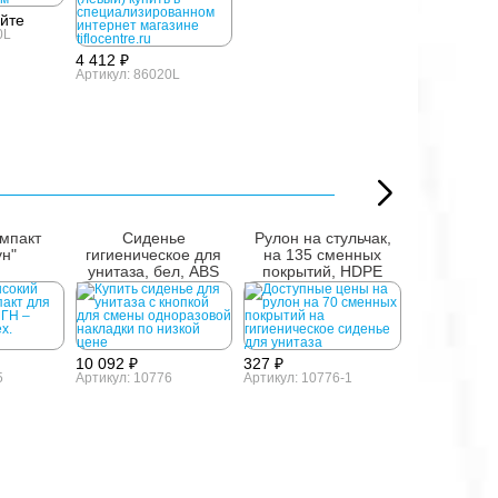
айте
0L
4 412 ₽
Артикул: 86020L
омпакт
Сиденье
Рулон на стульчак,
Оповещ
ун"
гигиеническое для
на 135 сменных
светозв
унитаза, бел, ABS
покрытий, HDPE
"Скорая 
10 092 ₽
327 ₽
5
Артикул: 10776
Артикул: 10776-1
41 257 ₽
Артикул: 110