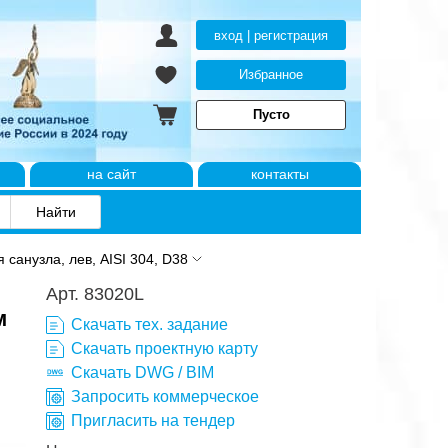
вход | регистрация
Избранное
Пусто
на сайт
контакты
санузла, лев, AISI 304, D38
Арт. 83020L
м
Скачать тех. задание
Скачать проектную карту
Скачать DWG / BIM
Запросить коммерческое
Пригласить на тендер