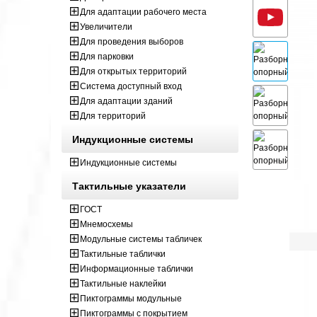
Для адаптации рабочего места
Увеличители
Для проведения выборов
Для парковки
Для открытых территорий
Система доступный вход
Для адаптации зданий
Для территорий
Индукционные системы
Индукционные системы
Тактильные указатели
ГОСТ
Мнемосхемы
Модульные системы табличек
Тактильные таблички
Информационные таблички
Тактильные наклейки
Пиктограммы модульные
Пиктограммы с покрытием