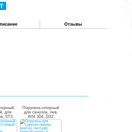
Т
писание
Отзывы
порный,
Поручень опорный
й, для
для санузла, лев,
ев, ST3,
AISI 304, D32