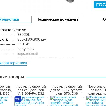
ГОС
ктеристики
Технические документы
О
арактеристики:
83020L
xГ):
850x180x800 мм
2.91 кг
поручень
зеркальный
Труба D38, нерж. cталь AISI 304
характеристики
упакованного товара:
xГ):
860x190x810 мм
3.4 кг
ные товары
лий в
1 шт.
порный
Поручень опорный
Поручень опорный
Поручень о
туалета,
для санузла, лев,
для ванны и туалета,
разборны
4, D38
AISI304+PA, D32
лев, ST3, D38
санузла, л
D38