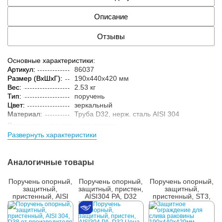
Описание
Отзывы
Основные характеристики:
Артикул:
86037
Размер (ВxШxГ):
190x440x420 мм
Вес:
2.53 кг
Тип:
поручень
Цвет:
зеркальный
Материал:
Труба D32, нерж. cталь AISI 304
Параметры упакованного товара:
Развернуть характеристики
Размер (ВxШxГ):
200x450x430 мм
Вес:
3 кг
Кол-во изделий в
1 шт.
Аналогичные товары
упаковке:
Поручень опорный,
Поручень опорный,
Поручень опорный,
защитный,
защитный, пристен,
защитный,
пристенный, AISI
AISI304 PA, D32
пристенный, ST3,
304, D38
D38