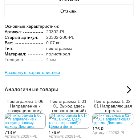
Отзывы
Основные характеристики:
Артикул:
20302-PL
Старый артикул:
20302-200-PL
Вес:
0.07 кг
Тип:
пиктограмма
Материал:
полистирол
Толщина:
4 мм
Параметры упакованного товара:
Развернуть характеристики
Вес:
0.08 кг
Кол-во изделий в
1 шт.
упаковке:
Аналогичные товары
Пиктограмма E 06
Пиктограмма E 01-
Пиктограмма E 02-
Направление к
01 Выход здесь
01 Направляющая
эвакуационному
(левосторонний)
стрелка
выходу
176 ₽
713 ₽
176 ₽
Артикул: 20283-PL
Артикул: 20297-PL
Артикул: 20281-PL