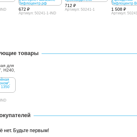
712 ₽
672 ₽
1 508 ₽
-IND
Артикул: 50241-1
Артикул: 50241-1-IND
Артикул: 5024
ующие товары
ная для
", H240,
-IND
окупателей
 нет. Будьте первым!