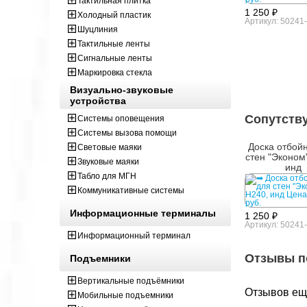
Тактильная плитка
1 250 ₽
Холодный пластик
Артикул: 50241
Шуцлиния
Тактильные ленты
Сигнальные ленты
Маркировка стекла
Визуально-звуковые
устройства
Сопутств
Системы оповещения
Системы вызова помощи
Доска отбой
Световые маяки
стен "Эконом
Звуковые маяки
инд
Табло для МГН
Коммуникативные системы
Информационные терминалы
1 250 ₽
Артикул: 50241
Информационный терминал
Отзывы п
Подъемники
Вертикальные подъёмники
Отзывов ещё
Мобильные подъемники