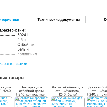
ктеристики
Технические документы
О
арактеристики:
50241
2.5 кг
Отбойник
белый
поливинил
характеристики
ные товары
ная для
Накладка для
Доска отбойная для
Доска отбо
", H240,
отбойной доски
стен «Эконом»,
стен «Эк
H240, контрастная,
H240, белый
H240, с при
инд