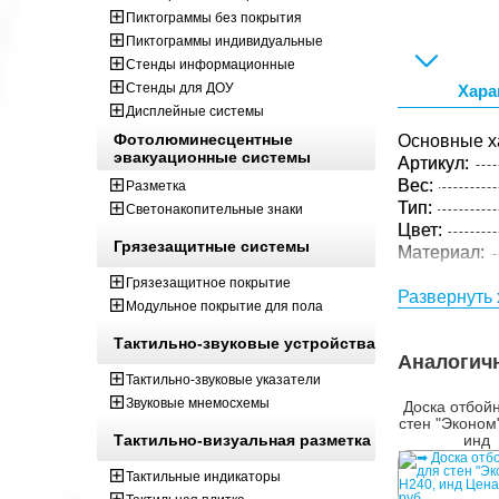
Пиктограммы без покрытия
Пиктограммы индивидуальные
Стенды информационные
Стенды для ДОУ
Хара
Дисплейные системы
Фотолюминесцентные
Основные х
эвакуационные системы
Артикул:
Вес:
Разметка
Тип:
Светонакопительные знаки
Цвет:
Грязезащитные системы
Материал:
Грязезащитное покрытие
Развернуть 
Модульное покрытие для пола
Тактильно-звуковые устройства
Аналогич
Тактильно-звуковые указатели
Звуковые мнемосхемы
Доска отбой
стен "Эконом
Тактильно-визуальная разметка
инд
Тактильные индикаторы