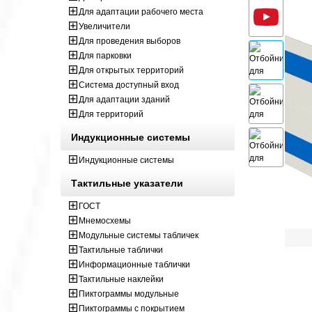
Для адаптации рабочего места
Увеличители
Для проведения выборов
Для парковки
Для открытых территорий
Система доступный вход
Для адаптации зданий
Для территорий
Индукционные системы
Индукционные системы
Тактильные указатели
ГОСТ
Мнемосхемы
Модульные системы табличек
Тактильные таблички
Информационные таблички
Тактильные наклейки
Пиктограммы модульные
Пиктограммы с покрытием