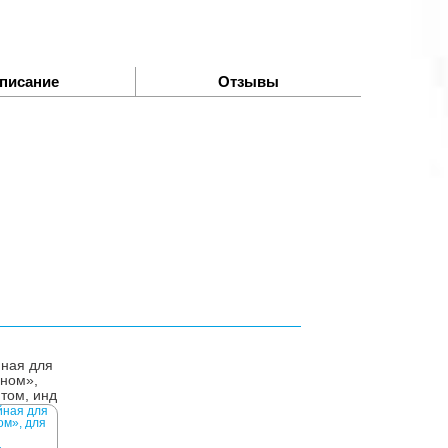
писание
Отзывы
йная для
оном»,
нтом, инд