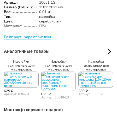
Артикул:
10051-1S
Размер (ВxШxГ):
110x120x1 мм
Вес:
0.01 кг
Тип:
наклейка
Цвет:
серебристый
Материал:
ПВХ
Параметры упакованного товара:
Развернуть характеристики
Размер (ВxШxГ):
115x125x3 мм
Вес:
0.02 кг
Кол-во изделий в
1 шт.
Аналогичные товары
упаковке:
Наклейки
Наклейки
Наклейки
тактильные для
тактильные для
тактильные для
маркировки,
маркировки,
маркировки
300x220мм
серебристый,
телефона,
300x220мм
110x120мм
629 ₽
280 ₽
629 ₽
Артикул: 10049-1
Артикул: 10051-1
Артикул: 10049-1S
Монтаж (в корзине товаров)