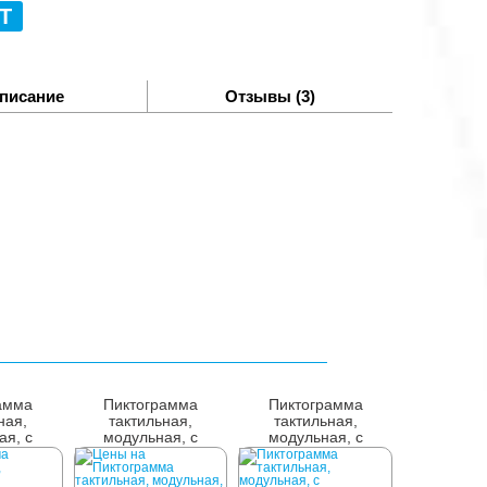
Т
писание
Отзывы (3)
амма
Пиктограмма
Пиктограмма
ная,
тактильная,
тактильная,
ая, с
модульная, с
модульная, с
 полем,
наклонным полем,
наклонным полем,
М4
М5