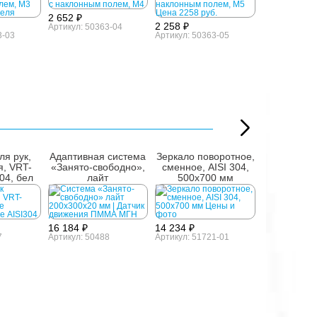
2 652 ₽
2 258 ₽
Артикул: 50363-04
3-03
Артикул: 50363-05
ля рук,
Адаптивная система
Зеркало поворотное,
Столик з
я, VRT-
«Занято-свободно»,
сменное, AISI 304,
насте
304, бел
лайт
500x700 мм
16 184 ₽
14 234 ₽
7
Артикул: 50488
Артикул: 51721-01
12 276 ₽
Артикул: 520