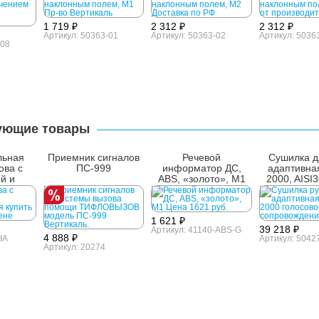
1 719 ₽
2 312 ₽
2 312 ₽
Артикул: 50363-01
Артикул: 50363-02
Артикул: 5036
-08
ующие товары
льная
Приемник сигналов
Речевой
Сушилка д
ова с
ПС-999
информатор ДС,
адаптивна
й и
ABS, «золото», М1
2000, AISI
елтая
1 621 ₽
39 218 ₽
Артикул: 41140-ABS-G
4 888 ₽
IA
Артикул: 5042
Артикул: 20274