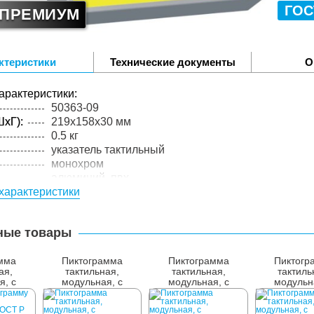
ГОС
ПРЕМИУМ
ктеристики
Технические документы
О
арактеристики:
50363-09
xГ):
219x158x30 мм
0.5 кг
указатель тактильный
монохром
алюминий, пвх
характеристики
упакованного товара:
xГ):
225x165x35 мм
0.55 кг
ные товары
лий в
1 шт.
мма
Пиктограмма
Пиктограмма
Пиктогр
ая,
тактильная,
тактильная,
тактиль
я, с
модульная, с
модульная, с
модульн
полем,
наклонным полем,
наклонным полем,
наклонным
М1
М2
М3