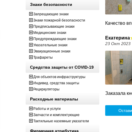
Знаки безопасности
Запрещающие знаки
Знаки пожарной безопасности
Качество вп
Предписывающие знаки
Медицинские знаки
Екатерина
Предупреждающие знаки
23 Окт 2023
Указательные знаки
Эвакуационные знаки
Трафареты
Средства защиты от COVID-19
Для объектов инфраструктуры
Индивид. средства защиты
Рециркуляторы
Заказала кн
Расходные материалы
Работы и услуги
Остави
Запчасти и комплектующие
Тактильные наземные указатели
Фирменная атрибутика