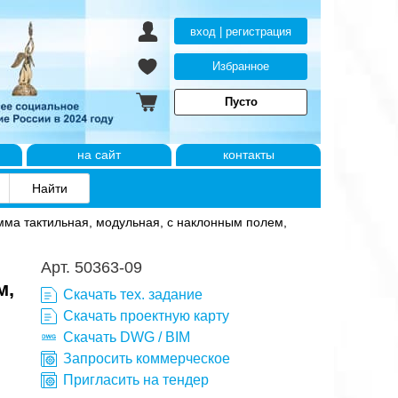
вход | регистрация
Избранное
Пусто
на сайт
контакты
мма тактильная, модульная, с наклонным полем,
Арт. 50363-09
м,
Скачать тех. задание
Скачать проектную карту
Скачать DWG / BIM
Запросить коммерческое
Пригласить на тендер