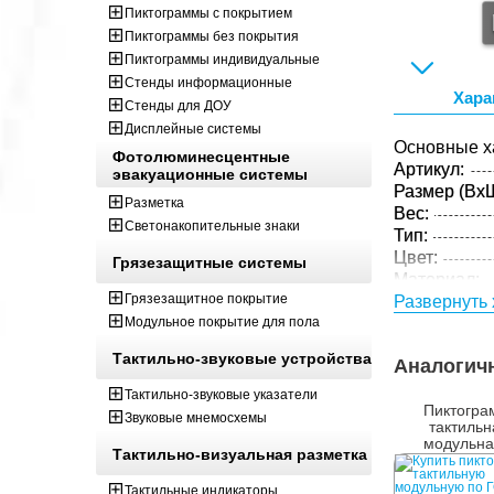
Пиктограммы с покрытием
Пиктограммы без покрытия
Пиктограммы индивидуальные
Стенды информационные
Хара
Стенды для ДОУ
Дисплейные системы
Основные х
Фотолюминесцентные
Артикул:
эвакуационные системы
Размер (ВxШ
Разметка
Вес:
Светонакопительные знаки
Тип:
Цвет:
Грязезащитные системы
Материал:
Грязезащитное покрытие
Развернуть 
Параметры 
Модульное покрытие для пола
Размер (ВxШ
Вес:
Тактильно-звуковые устройства
Аналогич
Кол-во изде
Тактильно-звуковые указатели
упаковке:
Пиктогра
Звуковые мнемосхемы
тактильн
модульна
Тактильно-визуальная разметка
наклонным 
М8
Тактильные индикаторы