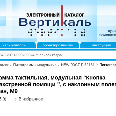
калькуляторы
проектировщикам
инструкции
талог
Пиктограммы модульные
NEW ГОСТ Р 52131
Пиктогра
амма тактильная, модульная "Кнопка
экстренной помощи ", с наклонным поле
ая, М9
5.0)