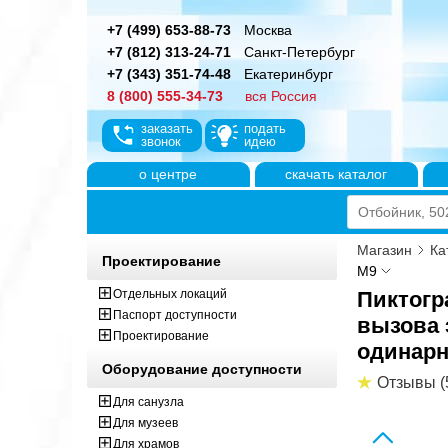
+7 (499) 653-88-73
Москва
+7 (812) 313-24-71
Санкт-Петербург
+7 (343) 351-74-48
Екатеринбург
8 (800) 555-34-73
вся Россия
заказать
подать
звонок
идею
о центре
скачать каталог
Магазин
Ка
Проектирование
М9
Отдельных локаций
Пиктогр
Паспорт доступности
вызова 
Проектирование
одинарн
Оборудование доступности
Отзывы (
Для санузла
Для музеев
Для храмов