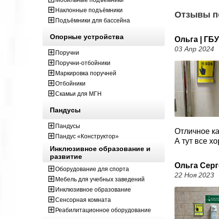
Мобильные подъемники
Наклонные подъёмники
Отзывы п
Подъёмники для бассейна
Опорные устройства
Ольга | ГБ
03 Апр 2024
Поручни
Поручни-отбойники
Маркировка поручней
Отбойники
Скамьи для МГН
Пандусы
Пандусы
Отличное ка
Пандус «Конструктор»
А тут все х
Инклюзивное образование и
развитие
Ольга Сер
Оборудование для спорта
22 Ноя 2023
Мебель для учебных заведений
Инклюзивное образование
Сенсорная комната
Реабилитационное оборудование