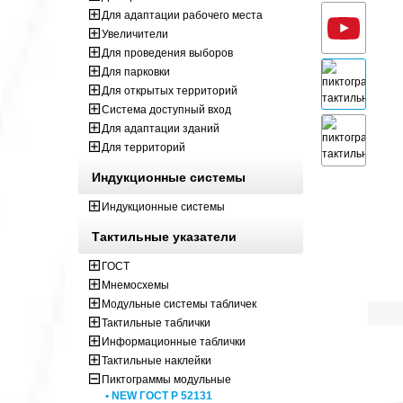
Для адаптации рабочего места
Увеличители
Для проведения выборов
Для парковки
Для открытых территорий
Система доступный вход
Для адаптации зданий
Для территорий
Индукционные системы
Индукционные системы
Тактильные указатели
ГОСТ
Мнемосхемы
Модульные системы табличек
Тактильные таблички
Информационные таблички
Тактильные наклейки
Пиктограммы модульные
• NEW ГОСТ Р 52131