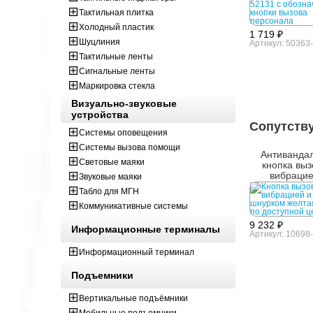
Тактильная плитка
Холодный пластик
1 719 ₽
Шуцлиния
Артикул: 50363
Тактильные ленты
Сигнальные ленты
Маркировка стекла
Визуально-звуковые
устройства
Сопутств
Системы оповещения
Системы вызова помощи
Антиванда
Световые маяки
кнопка выз
вибрацие
Звуковые маяки
шнурком ж
Табло для МГН
Коммуникативные системы
9 232 ₽
Информационные терминалы
Артикул: 10698-
Информационный терминал
Подъемники
Вертикальные подъёмники