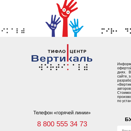
Информ
офертой
днях. 
сайте, 
разрабо
«Верти
авторов 
Стоимо
произво
по уста
Телефон «горячей линии»
Б
8 800 555 34 73