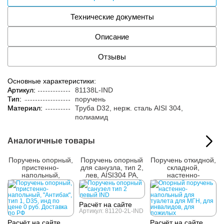
Технические документы
Описание
Отзывы
Основные характеристики:
Артикул:
81138L-IND
Тип:
поручень
Материал:
Труба D32, нерж. cталь AISI 304,
полиамид
Аналогичные товары
Поручень опорный,
Поручень опорный
Поручень откидной,
пристенно-
для санузла, тип 2,
складной,
напольный,
лев, AISI304 PA,
настенно-
"Антибак", тип 1,
D32, инд
напольный, AISI
D35, инд
304, D38, инд
Расчёт на сайте
Артикул: 81120-2L-IND
Расчёт на сайте
Расчёт на сайте