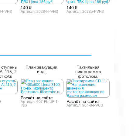
140 ₽
140 ₽
83-PVH3
Артикул: 20284-PVH3
Артикул: 20285-PVH3
 ступень
План эвакуации,
Тактильная
AL115, 2
инд.,
пиктограмма
ст ф/ж
фотолюм.
Расчёт на сайте
Расчёт на сайте
9-
Артикул: 607-FL-UF-1-
Артикул: 904-0-PVC3
IND