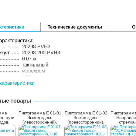
ктеристики
Технические документы
О
арактеристики:
20298-PVH3
кул:
20298-200-PVH3
0.07 кг
тактильный
монохром
ПВХ
характеристики
3 мм
цельный материал
упакованного товара:
ные товары
0.08 кг
лий в
1 шт.
мма
Пиктограмма E 01-01
Пиктограмма E 01-02
Пиктограмма
ые пути
Выход здесь
Выход здесь
Направл
идов,
(левосторонний),
(правосторонний),
стрелка
 ПВХ
ПВХ
ПВХ