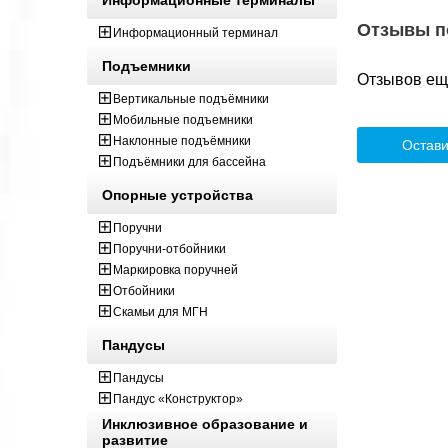
Отзывы п
Информационный терминал
Подъемники
Отзывов ещё
Вертикальные подъёмники
Мобильные подъемники
Наклонные подъёмники
Остави
Подъёмники для бассейна
Опорные устройства
Поручни
Поручни-отбойники
Маркировка поручней
Отбойники
Скамьи для МГН
Пандусы
Пандусы
Пандус «Конструктор»
Инклюзивное образование и
развитие