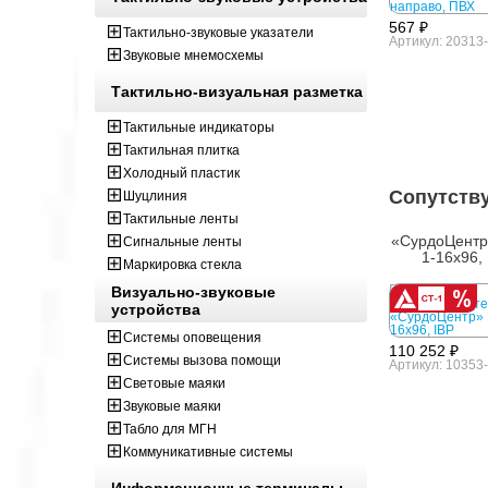
567 ₽
Тактильно-звуковые указатели
Артикул: 20313
Звуковые мнемосхемы
Тактильно-визуальная разметка
Тактильные индикаторы
Тактильная плитка
Холодный пластик
Сопутств
Шуцлиния
Тактильные ленты
«СурдоЦентр
Сигнальные ленты
1-16х96,
Маркировка стекла
Визуально-звуковые
устройства
Системы оповещения
110 252 ₽
Системы вызова помощи
Артикул: 10353
Световые маяки
Звуковые маяки
Табло для МГН
Коммуникативные системы
Информационные терминалы