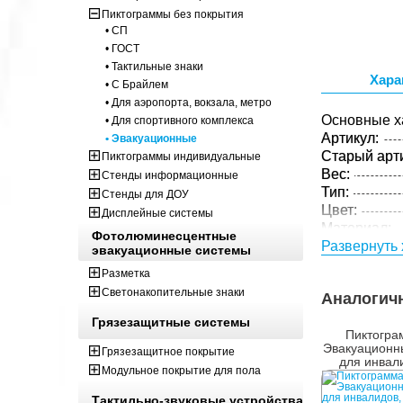
Пиктограммы без покрытия
• СП
• ГОСТ
• Тактильные знаки
Хара
• С Брайлем
• Для аэропорта, вокзала, метро
Основные х
• Для спортивного комплекса
Артикул:
• Эвакуационные
Старый арти
Пиктограммы индивидуальные
Вес:
Стенды информационные
Тип:
Стенды для ДОУ
Цвет:
Дисплейные системы
Материал:
Фотолюминесцентные
Толщина:
Развернуть 
эвакуационные системы
Технология:
Разметка
Параметры 
Светонакопительные знаки
Аналогич
Вес:
Грязезащитные системы
Кол-во изде
Пиктогра
упаковке:
Эвакуационн
Грязезащитное покрытие
для инвал
Модульное покрытие для пола
направо,
Тактильно-звуковые устройства