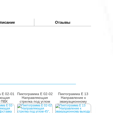
писание
Отзывы
 E 02-01
Пиктограмма E 02-02
Пиктограмма E 13
яющая
Направляющая
Направление к
, ПВХ
стрелка под углом
эвакуационному
45°, ПВХ
выходу вниз, ПВХ