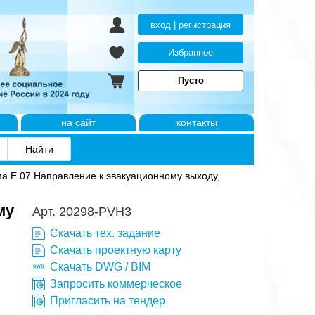
вход | регистрация
Избранное
Пусто
на сайт
контакты
а E 07 Направление к эвакуационному выходу,
му
Арт. 20298-PVH3
Скачать тех. задание
Скачать проектную карту
Скачать DWG / BIM
Запросить коммерческое
Пригласить на тендер