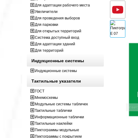
Для адаптации рабочего места
Увеличители
Для проведения выборов
Для парковки
Для открытых территорий
Система доступный вход
Для адаптации зданий
Для территорий
Индукционные системы
Индукционные системы
Тактильные указатели
ГОСТ
Мнемосхемы
Модульные системы табличек
Тактильные таблички
Информационные таблички
Тактильные наклейки
Пиктограммы модульные
Пиктограммы с покрытием