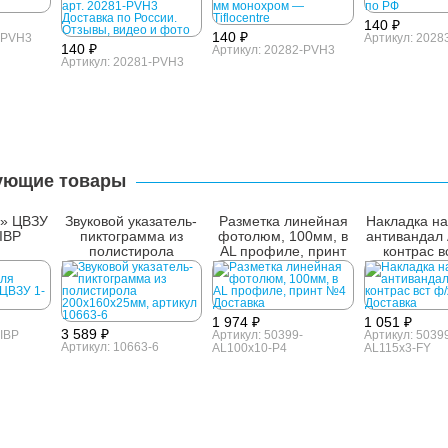
140 ₽
140 ₽
-PVH3
Артикул: 202
140 ₽
Артикул: 20282-PVH3
Артикул: 20281-PVH3
ующие товары
» ЦВЗУ
Звуковой указатель-
Разметка линейная
Накладка на
 IBP
пиктограмма из
фотолюм, 100мм, в
антивандал 
полистирола
AL профиле, принт
контрас в
200x160x25мм
№4
1 974 ₽
1 051 ₽
3 589 ₽
-IBP
Артикул: 50399-
Артикул: 5039
Артикул: 10663-6
AL100x10-P4
AL115x3-FY