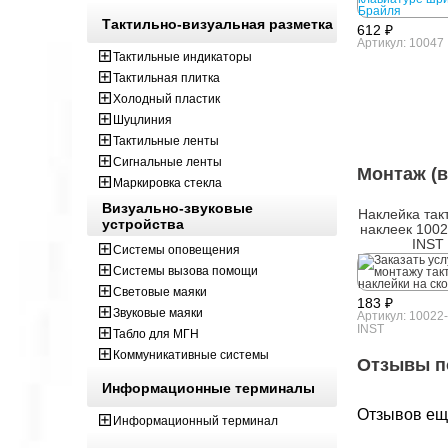
Тактильно-визуальная разметка
612 ₽
Артикул: 10047
Тактильные индикаторы
Тактильная плитка
Холодный пластик
Шуцлиния
Тактильные ленты
Сигнальные ленты
Монтаж (в
Маркировка стекла
Визуально-звуковые
Наклейка так
устройства
наклеек 1002
INST
Системы оповещения
Системы вызова помощи
Световые маяки
183 ₽
Звуковые маяки
Артикул: 10022-
INST
Табло для МГН
Коммуникативные системы
Отзывы п
Информационные терминалы
Отзывов ещё
Информационный терминал