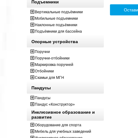
Подъемники
Остави
Вертикальные подъёмники
Мобильные подъемники
Наклонные подъёмники
Подъёмники для бассейна
Опорные устройства
Поручни
Поручни-отбойники
Маркировка поручней
Отбойники
Скамьи для МГН
Пандусы
Пандусы
Пандус «Конструктор»
Инклюзивное образование и
развитие
Оборудование для спорта
Мебель для учебных заведений