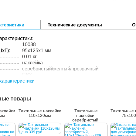
ктеристики
Технические документы
О
арактеристики:
10088
xГ):
95x125x1 мм
0.01 кг
наклейка
серебристый/желтый/прозрачный
ПВХ
характеристики
упакованного товара:
xГ):
100x130x3 мм
0.02 кг
ные товары
лий в
1 шт.
аклейки
Тактильные наклейки
Тактильные
Тактильные 
0мм
110x120мм
наклейки,
75x10
серебристый,
110x120мм