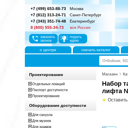
+7 (499) 653-88-73
Москва
+7 (812) 313-24-71
Санкт-Петербург
+7 (343) 351-74-48
Екатеринбург
8 (800) 555-34-73
вся Россия
заказать
подать
звонок
идею
о центре
скачать каталог
Магазин
Ка
Проектирование
Набор т
Отдельных локаций
лифта №
Паспорт доступности
Проектирование
Оставить
Оборудование доступности
Для санузла
Для музеев
Для храмов