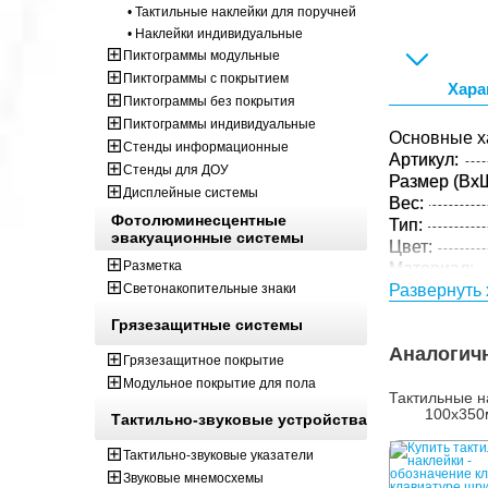
• Тактильные наклейки для поручней
• Наклейки индивидуальные
Пиктограммы модульные
Пиктограммы с покрытием
Хара
Пиктограммы без покрытия
Пиктограммы индивидуальные
Основные х
Стенды информационные
Артикул:
Стенды для ДОУ
Размер (ВxШ
Дисплейные системы
Вес:
Фотолюминесцентные
Тип:
эвакуационные системы
Цвет:
Разметка
Материал:
Светонакопительные знаки
Развернуть 
Параметры 
Размер (ВxШ
Грязезащитные системы
Вес:
Аналогич
Грязезащитное покрытие
Кол-во изде
Модульное покрытие для пола
упаковке:
Тактильные н
100x35
Тактильно-звуковые устройства
Тактильно-звуковые указатели
Звуковые мнемосхемы