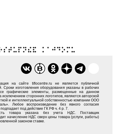
ация на сайте tiflocentre.ru не является публичной
. Сроки изготовления оборудования указаны в рабочих
Все графические элементы, размещенные на данном
за исключением сторонних логотипов, являются авторской
ткой и интеллектуальной собственностью компании ООО
каль». Любое воспроизведение без явного согласия
подпадает под действие ГК РФ ч. 4 р. 7.
сть товара указана без учета НДС. Поставщик
дит начисление НДС сверх цены товара (услуги, работы)
новленной законом ставке.