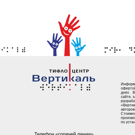
Информ
офертой
днях. 
сайте, 
разрабо
«Верти
авторов 
Стоимо
произво
по уста
Телефон «горячей линии»