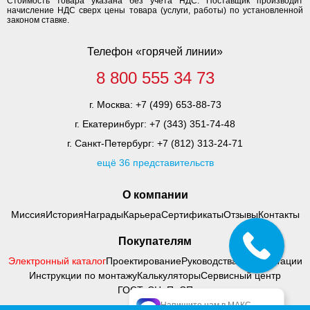
Стоимость товара указана без учета НДС. Поставщик производит
начисление НДС сверх цены товара (услуги, работы) по установленной
законом ставке.
Телефон «горячей линии»
8 800 555 34 73
г. Москва:
+7 (499) 653-88-73
г. Екатеринбург:
+7 (343) 351-74-48
г. Санкт-Петербург:
+7 (812) 313-24-71
ещё 36 представительств
О компании
Миссия
История
Награды
Карьера
Сертификаты
Отзывы
Контакты
Покупателям
Электронный каталог
Проектирование
Руководства по адаптации
Инструкции по монтажу
Калькуляторы
Сервисный центр
ГОСТ, СНиП, СП
Напишите нам в МАКС