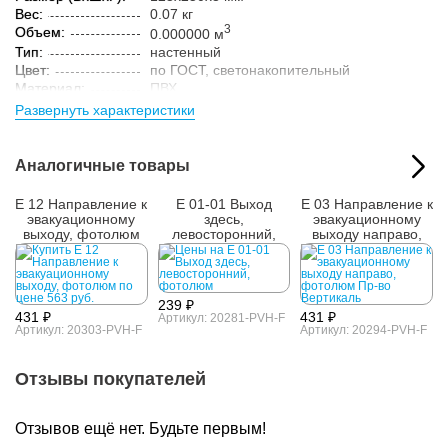
Вес:
0.07 кг
3
Объем:
0.000000 м
Тип:
настенный
Цвет:
по ГОСТ, светонакопительный
Материал:
ПВХ
Толщина:
3 мм
Развернуть характеристики
Технология:
УФ печать
Параметры упакованного товара:
Аналогичные товары
Размер (ВxШxГ):
130x255x6 мм
Вес:
0.08 кг
E 12 Направление к
E 01-01 Выход
E 03 Направление к
Кол-во изделий в
1 шт.
эвакуационному
здесь,
эвакуационному
упаковке:
выходу, фотолюм
левосторонний,
выходу направо,
фотолюм
фотолюм
239 ₽
431 ₽
431 ₽
Артикул: 20281-PVH-F
Артикул: 20303-PVH-F
Артикул: 20294-PVH-F
Отзывы покупателей
Отзывов ещё нет. Будьте первым!