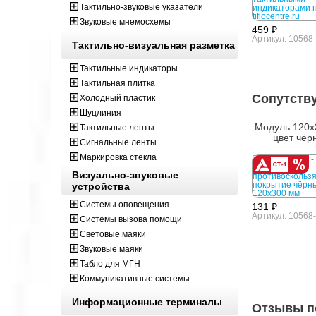
Тактильно-звуковые указатели
Звуковые мнемосхемы
459 ₽
Артикул: 10568
Тактильно-визуальная разметка
Тактильные индикаторы
Тактильная плитка
Сопутств
Холодный пластик
Шуцлиния
Модуль 120x
Тактильные ленты
цвет чёр
Сигнальные ленты
Маркировка стекла
Визуально-звуковые
устройства
Системы оповещения
131 ₽
Артикул: 10568
Системы вызова помощи
Световые маяки
Звуковые маяки
Табло для МГН
Коммуникативные системы
Информационные терминалы
Отзывы п