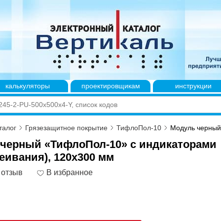
калькуляторы
проектировщикам
инструкции
талог
Грязезащитное покрытие
ТифлоПол-10
Модуль черный
черный «ТифлоПол-10» с индикаторами
леивания), 120x300 мм
 отзыв