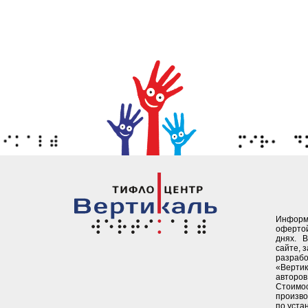
Информ
офертой
днях. 
сайте, 
разрабо
«Верти
авторов 
Стоимо
произво
по уста