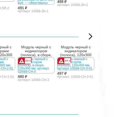
488 ₽
Артикул: 10568-ZH-2
491 ₽
8-SR-2
Артикул: 10568-ZH-1
рный с
Модуль черный с
Модуль черный с
ТифлоПр
орами
индикатором
индикатором
конструкто
120x300
(полоса), в сборе,
(полоса), 120x300
120x300 мм
мм
497 ₽
480 ₽
8-CH-2-01
Артикул: 10568-CH-3-01
Артикул: 10568-CH-3
423 ₽
Артикул: 108