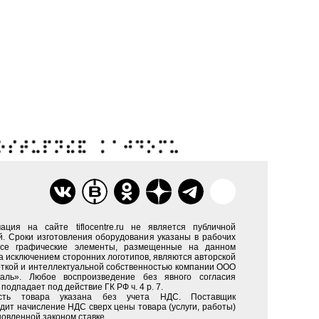
ация на сайте tiflocentre.ru не является публичной
. Сроки изготовления оборудования указаны в рабочих
Все графические элементы, размещенные на данном
за исключением сторонних логотипов, являются авторской
ткой и интеллектуальной собственностью компании ООО
каль». Любое воспроизведение без явного согласия
подпадает под действие ГК РФ ч. 4 р. 7.
сть товара указана без учета НДС. Поставщик
дит начисление НДС сверх цены товара (услуги, работы)
новленной законом ставке.