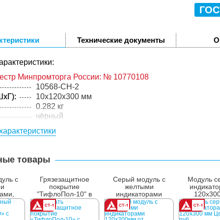
ГОС
ктеристики
Технические документы
О
арактеристики:
еестр Минпромторга России: № 10770108
10568-CH-2
xГ):
10x120x300 мм
0.282 кг
чёрный
ПВХ
характеристики
литьё
упакованного товара:
ные товары
xГ):
132x320x320 мм
2.85 кг
уль с
Грязезащитное
Серый модуль с
Модуль с
лий в
10 компл.
ми
покрытие
желтыми
индикато
ами,
"ТифлоПол-10" в
индикаторами
120x30
 мм
сборе, инд
120x300 мм