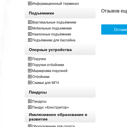
Информационный терминал
Отзывов ещё
Подъемники
Вертикальные подъёмники
Мобильные подъемники
Остави
Наклонные подъёмники
Подъёмники для бассейна
Опорные устройства
Поручни
Поручни-отбойники
Маркировка поручней
Отбойники
Скамьи для МГН
Пандусы
Пандусы
Пандус «Конструктор»
Инклюзивное образование и
развитие
Оборудование для спорта