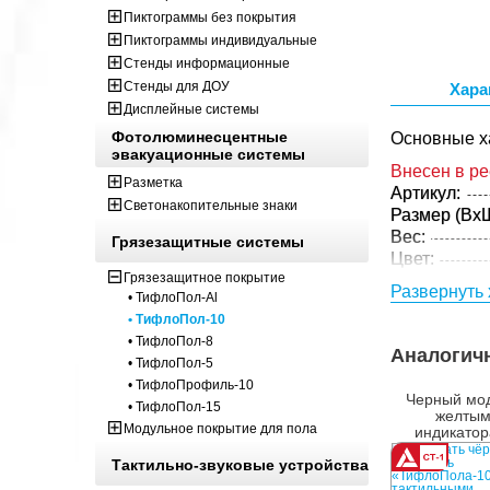
Пиктограммы без покрытия
Пиктограммы индивидуальные
Стенды информационные
Стенды для ДОУ
Хара
Дисплейные системы
Фотолюминесцентные
Основные х
эвакуационные системы
Внесен в р
Разметка
Артикул:
Светонакопительные знаки
Размер (ВxШ
Вес:
Грязезащитные системы
Цвет:
Грязезащитное покрытие
Материал:
Развернуть 
• ТифлоПол-Al
Технология:
• ТифлоПол-10
Параметры 
• ТифлоПол-8
Аналогич
Размер (ВxШ
• ТифлоПол-5
Вес:
• ТифлоПрофиль-10
Черный мод
Кол-во изде
• ТифлоПол-15
желты
упаковке:
Модульное покрытие для пола
индикатор
120x300
Тактильно-звуковые устройства