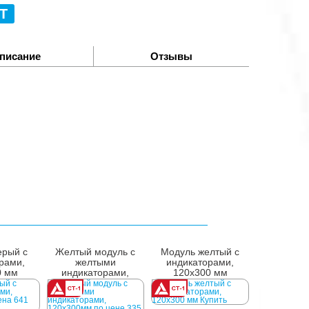
Т
писание
Отзывы
ерый с
Желтый модуль с
Модуль желтый с
рами,
желтыми
индикаторами,
0 мм
индикаторами,
120x300 мм
120x300 мм