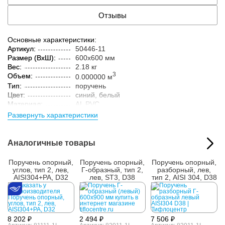
Отзывы
Основные характеристики:
Артикул:
50446-11
Размер (ВxШ):
600x600 мм
Вес:
2.18 кг
3
Объем:
0.000000 м
Тип:
поручень
Цвет:
синий, белый
Материал:
AL PVC
Развернуть характеристики
Параметры упакованного товара:
Размер (ВxШxГ):
460x50x30 мм
Вес:
2.38 кг
Аналогичные товары
Кол-во изделий в
1 шт.
упаковке:
Поручень опорный,
Поручень опорный,
Поручень опорный,
углов, тип 2, лев,
Г-образный, тип 2,
разборный, лев,
AISI304+PA, D32
лев, ST3, D38
тип 2, AISI 304, D38
8 202 ₽
2 494 ₽
7 506 ₽