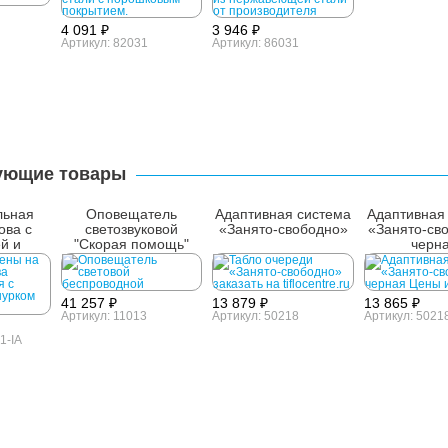
4 091 ₽
3 946 ₽
Артикул: 82031
Артикул: 86031
ующие товары
льная
Оповещатель
Адаптивная система
Адаптивная
ова с
светозвуковой
«Занято-свободно»
«Занято-св
й и
"Скорая помощь"
черн
SI 304
41 257 ₽
13 879 ₽
13 865 ₽
Артикул: 11013
Артикул: 50218
Артикул: 50218
1-IA