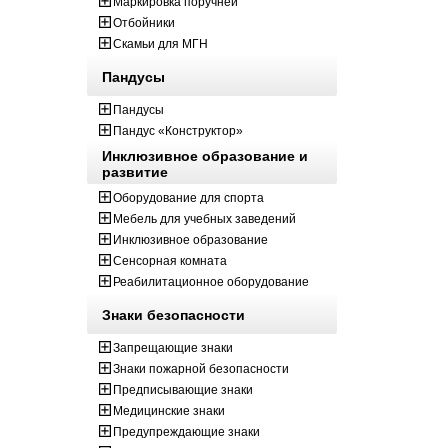
Маркировка поручней
Отбойники
Скамьи для МГН
Пандусы
Пандусы
Пандус «Конструктор»
Инклюзивное образование и
развитие
Оборудование для спорта
Мебель для учебных заведений
Инклюзивное образование
Сенсорная комната
Реабилитационное оборудование
Знаки безопасности
Запрещающие знаки
Знаки пожарной безопасности
Предписывающие знаки
Медицинские знаки
Предупреждающие знаки