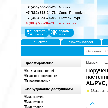
+7 (499) 653-88-73
Москва
+7 (812) 313-24-71
Санкт-Петербург
+7 (343) 351-74-48
Екатеринбург
8 (800) 555-34-73
вся Россия
заказать
подать
звонок
идею
о центре
скачать каталог
Магазин
Ка
Проектирование
Поручен
Отдельных локаций
настенн
Паспорт доступности
Проектирование
AL/PVC, 
Оборудование доступности
Оставить
Для санузла
Для музеев
Для храмов