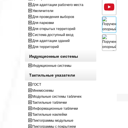
Для адаптации рабочего места
Увеличители
Для проведения выборов
Для парковки
Для открытых территорий
Система доступный вход
Для адаптации зданий
Для территорий
Индукционные системы
Индукционные системы
Тактильные указатели
ГОСТ
Мнемосхемы
Модульные системы табличек
Тактильные таблички
Информационные таблички
Тактильные наклейки
Пиктограммы модульные
Пиктограммы с покрытием