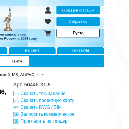
вход | регистрация
Избранное
Пусто
на сайт
контакты
мой, М6, AL/PVC, kit
Арт. 50446-31-5
6,
Скачать тех. задание
Скачать проектную карту
Скачать DWG / BIM
Запросить коммерческое
Пригласить на тендер