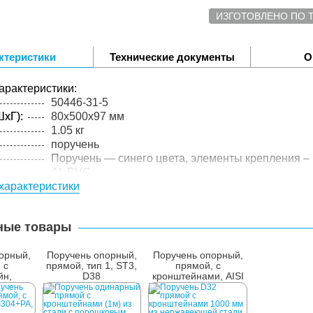
ИЗГОТОВЛЕНО ПО 
ктеристики
Технические документы
О
арактеристики:
50446-31-5
xГ):
80x500x97 мм
1.05 кг
поручень
Поручень — синего цвета, элементы крепления – 
AL PVC
характеристики
упакованного товара:
xГ):
360x50x30 мм
1.15 кг
ные товары
лий в
1 шт.
орный,
Поручень опорный,
Поручень опорный,
 с
прямой, тип 1, ST3,
прямой, с
йн,
D38
кронштейнами, AISI
, D32
304, D32