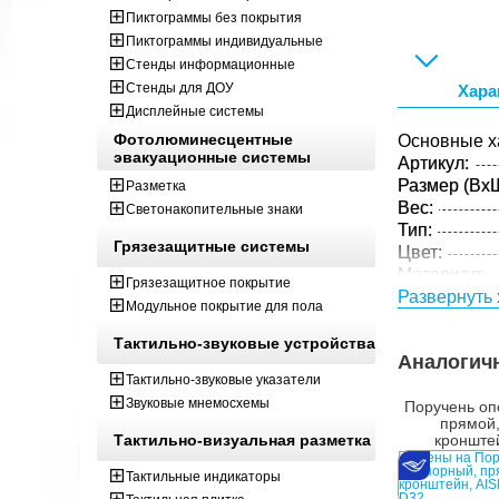
Пиктограммы без покрытия
Пиктограммы индивидуальные
Стенды информационные
Стенды для ДОУ
Хара
Дисплейные системы
Фотолюминесцентные
Основные х
эвакуационные системы
Артикул:
Размер (ВxШ
Разметка
Вес:
Светонакопительные знаки
Тип:
Грязезащитные системы
Цвет:
Материал:
Грязезащитное покрытие
Развернуть 
Параметры 
Модульное покрытие для пола
Размер (ВxШ
Тактильно-звуковые устройства
Вес:
Аналогич
Кол-во изде
Тактильно-звуковые указатели
упаковке:
Звуковые мнемосхемы
Поручень оп
прямой,
Тактильно-визуальная разметка
кронште
AISI304+PA
Тактильные индикаторы