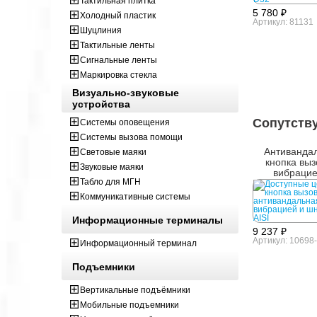
Тактильная плитка
5 780 ₽
Холодный пластик
Артикул: 81131
Шуцлиния
Тактильные ленты
Сигнальные ленты
Маркировка стекла
Визуально-звуковые
устройства
Сопутств
Системы оповещения
Системы вызова помощи
Антиванда
Световые маяки
кнопка выз
Звуковые маяки
вибрацие
Табло для МГН
шнурком AI
Коммуникативные системы
Информационные терминалы
9 237 ₽
Артикул: 10698-
Информационный терминал
Подъемники
Вертикальные подъёмники
Мобильные подъемники