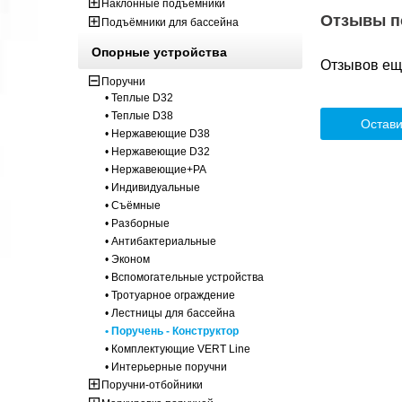
Наклонные подъёмники
Отзывы п
Подъёмники для бассейна
Опорные устройства
Отзывов ещё
Поручни
• Теплые D32
• Теплые D38
Остави
• Нержавеющие D38
• Нержавеющие D32
• Нержавеющие+PA
• Индивидуальные
• Съёмные
• Разборные
• Антибактериальные
• Эконом
• Вспомогательные устройства
• Тротуарное ограждение
• Лестницы для бассейна
• Поручень - Конструктор
• Комплектующие VERT Line
• Интерьерные поручни
Поручни-отбойники