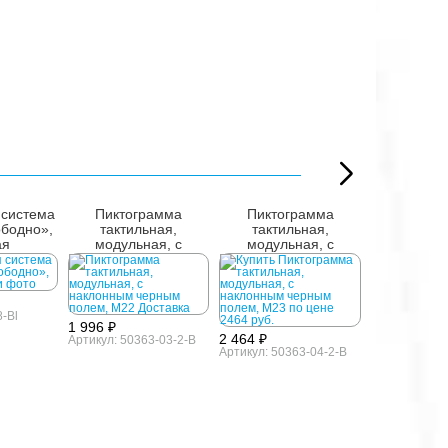
 система
Пиктограмма
Пиктограмма
Пиктог
ободно»,
тактильная,
тактильная,
тактил
ая
модульная, с
модульная, с
модуль
наклонным черным
наклонным черным
наклонны
полем, М22
полем, М23
полем
-Bl
1 996 ₽
2 464 ₽
Артикул: 50363-03-2-B
Артикул: 50363-04-2-B
1 431 ₽
Артикул: 503