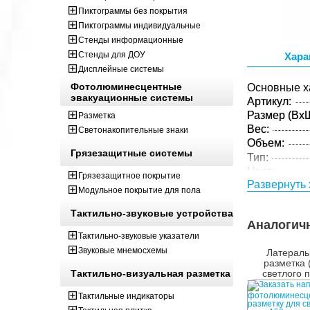
Пиктограммы без покрытия
Пиктограммы индивидуальные
Стенды информационные
Стенды для ДОУ
Хара
Дисплейные системы
Фотолюминесцентные
Основные х
эвакуационные системы
Артикул:
Размер (ВxШ
Разметка
Вес:
Светонакопительные знаки
Объем:
Грязезащитные системы
Тип:
Цвет:
Грязезащитное покрытие
Развернуть 
Материал:
Модульное покрытие для пола
Толщина:
Тактильно-звуковые устройства
Аналогич
Тактильно-звуковые указатели
Звуковые мнемосхемы
Латераль
разметка 
Тактильно-визуальная разметка
светлого 
150м
Тактильные индикаторы