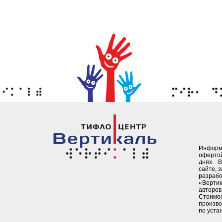
Информ
офертой
днях. 
сайте, 
разрабо
«Верти
авторов 
Стоимо
произво
по уста