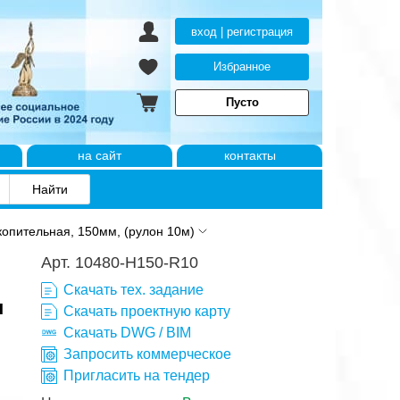
вход | регистрация
Избранное
Пусто
на сайт
контакты
копительная, 150мм, (рулон 10м)
Арт. 10480-H150-R10
Скачать тех. задание
н
Скачать проектную карту
Скачать DWG / BIM
Запросить коммерческое
Пригласить на тендер