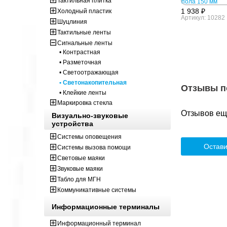
Тактильная плитка
1 938 ₽
Холодный пластик
Артикул: 10282
Шуцлиния
Тактильные ленты
Сигнальные ленты
• Контрастная
• Разметочная
• Светоотражающая
• Светонакопительная
Отзывы п
• Клейкие ленты
Маркировка стекла
Отзывов ещё
Визуально-звуковые
устройства
Системы оповещения
Остави
Системы вызова помощи
Световые маяки
Звуковые маяки
Табло для МГН
Коммуникативные системы
Информационные терминалы
Информационный терминал