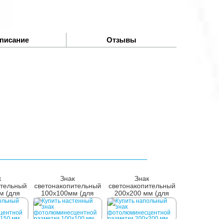
писание
Отзывы
к
Знак
Знак
ительный
светонакопительный
светонакопительный
м (для
100х100мм (для
200x200 мм (для
)
стен)
пола)