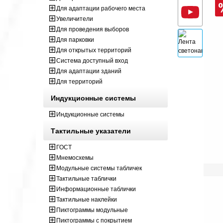
Для адаптации рабочего места
Увеличители
Для проведения выборов
Для парковки
Для открытых территорий
Система доступный вход
Для адаптации зданий
Для территорий
Индукционные системы
Индукционные системы
Тактильные указатели
ГОСТ
Мнемосхемы
Модульные системы табличек
Тактильные таблички
Информационные таблички
Тактильные наклейки
Пиктограммы модульные
Пиктограммы с покрытием