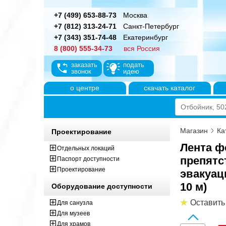
+7 (499) 653-88-73
Москва
+7 (812) 313-24-71
Санкт-Петербург
+7 (343) 351-74-48
Екатеринбург
8 (800) 555-34-73
вся Россия
заказать
подать
звонок
идею
о центре
скачать каталог
Магазин
Ка
Проектирование
Лента ф
Отдельных локаций
препятс
Паспорт доступности
Проектирование
эвакуац
10 м)
Оборудование доступности
Оставить
Для санузла
Для музеев
Для храмов