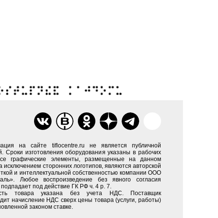
ация на сайте tiflocentre.ru не является публичной
. Сроки изготовления оборудования указаны в рабочих
Все графические элементы, размещенные на данном
за исключением сторонних логотипов, являются авторской
ткой и интеллектуальной собственностью компании ООО
каль». Любое воспроизведение без явного согласия
подпадает под действие ГК РФ ч. 4 р. 7.
сть товара указана без учета НДС. Поставщик
дит начисление НДС сверх цены товара (услуги, работы)
новленной законом ставке.