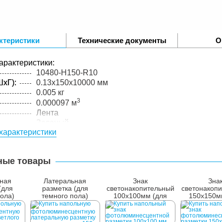
ктеристики
Технические документы
О
арактеристики:
10480-H150-R10
xГ):
0.13x150x10000 мм
0.005 кг
3
0.000097 м
Лента
Зеленый
характеристики
PVC
0,13
ные товары
ная
Латеральная
Знак
Зна
(для
разметка (для
светонакопительный
светонакоп
пола)
темного пола)
100х100мм (для
150х150м
м
150мм
пола)
пола