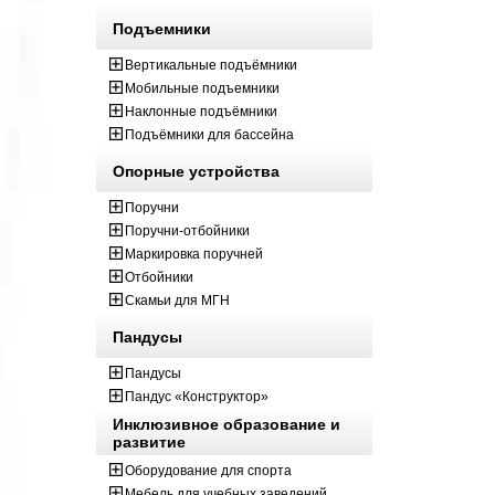
Подъемники
Вертикальные подъёмники
Мобильные подъемники
Наклонные подъёмники
Подъёмники для бассейна
Опорные устройства
Поручни
Поручни-отбойники
Маркировка поручней
Отбойники
Скамьи для МГН
Пандусы
Пандусы
Пандус «Конструктор»
Инклюзивное образование и
развитие
Оборудование для спорта
Мебель для учебных заведений