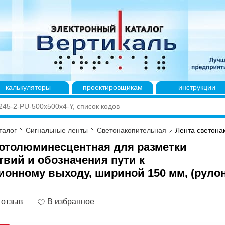
калькуляторы
проектировщикам
инструкции
талог
Сигнальные ленты
Светонакопительная
Лента светона
отолюминесцентная для разметки
твий и обозначения пути к
ионному выходу, шириной 150 мм, (руло
 отзыв