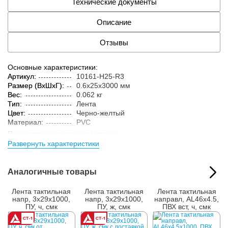
Технические документы
Описание
Отзывы
Основные характеристики:
Артикул:
10161-H25-R3
Размер (ВxШxГ):
0.6x25x3000 мм
Вес:
0.062 кг
Тип:
Лента
Цвет:
Черно-желтый
Материал:
PVC
Параметры упакованного товара:
Развернуть характеристики
Размер (ВxШxГ):
25x81x81 мм
Вес:
0.162 кг
Кол-во изделий в
1 шт.
Аналогичные товары
упаковке:
Лента тактильная
Лента тактильная
Лента тактильная
напр, 3х29х1000,
напр, 3х29х1000,
направл, AL46x4.5,
ПУ, ч, смк
ПУ, ж, смк
ПВХ вст, ч, смк