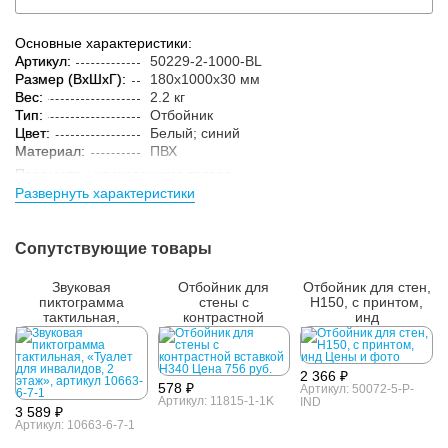
Основные характеристики:
Артикул:
50229-2-1000-BL
Размер (ВxШxГ):
180x1000x30 мм
Вес:
2.2 кг
Тип:
Отбойник
Цвет:
Белый; синий
Материал:
ПВХ
Параметры упакованного товара:
Развернуть характеристики
Размер (ВxШxГ):
185x1005x35 мм
Вес:
2.25 кг
Кол-во изделий в
1 шт.
Сопутствующие товары
упаковке:
Звуковая
Отбойник для
Отбойник для стен,
пиктограмма
стены с
H150, с принтом,
тактильная,
контрастной
инд
«Туалет для
вставкой H340
инвалидов, 2 этаж»
2 366 ₽
578 ₽
Артикул: 50072-5-P-
Артикул: 11815-1-1K
IND
3 589 ₽
Артикул: 10663-6-7-1