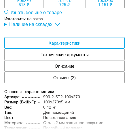
1
518 ₽
725 ₽
1 151 ₽
Узнать больше о товаре
Изготовить:
на заказ
Наличие на складах
Характеристики
Технические документы
Описание
Отзывы (2)
Основные характеристики:
Артикул:
903-2-ST2-100x270
Размер (ВxШxГ):
100x270x5 мм
Вес:
0.42 кг
Тип:
Для помещений
Цвет:
По согласованию
Материал:
Сталь 2 мм защитное покрытие
Технология:
Послойный полимер