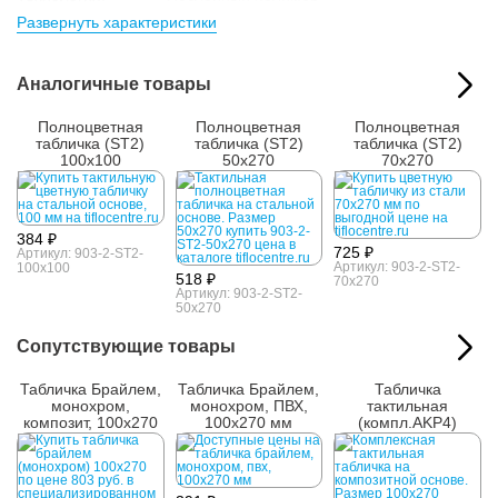
Параметры упакованного товара:
Развернуть характеристики
Размер (ВxШxГ):
105x275x5 мм
Вес:
0.52 кг
Аналогичные товары
Кол-во изделий в
1 шт.
упаковке:
Полноцветная
Полноцветная
Полноцветная
табличка (ST2)
табличка (ST2)
табличка (ST2)
100x100
50x270
70х270
384 ₽
725 ₽
Артикул: 903-2-ST2-
Артикул: 903-2-ST2-
100x100
518 ₽
70x270
Артикул: 903-2-ST2-
50x270
Сопутствующие товары
Табличка Брайлем,
Табличка Брайлем,
Табличка
монохром,
монохром, ПВХ,
тактильная
композит, 100х270
100х270 мм
(компл.AKP4)
мм
100x270