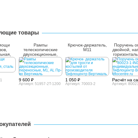
ующие товары
мощи
Рампы
Крючок-держатель,
Поручень о
ов,
телескопические
М11
двойной, на
ьная,
двухсекционные,
горизонталь
переносные, М1, AL
1, AISI, D
9 600 ₽
1 050 ₽
Расчёт на с
-1
Артикул: 51957-2T-1200
Артикул: 70003-2
Артикул: 8002
окупателей