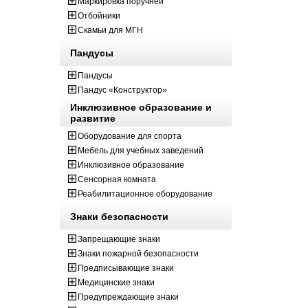
Маркировка поручней
Отбойники
Скамьи для МГН
Пандусы
Пандусы
Пандус «Конструктор»
Инклюзивное образование и
развитие
Оборудование для спорта
Мебель для учебных заведений
Инклюзивное образование
Сенсорная комната
Реабилитационное оборудование
Знаки безопасности
Запрещающие знаки
Знаки пожарной безопасности
Предписывающие знаки
Медицинские знаки
Предупреждающие знаки