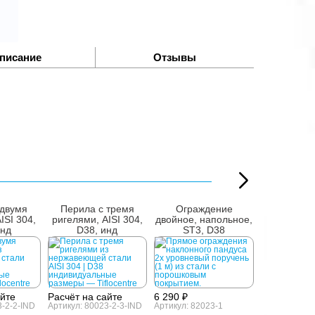
писание
Отзывы
 двумя
Перила с тремя
Ограждение
Ограж
ISI 304,
ригелями, AISI 304,
двойное, напольное,
двойное, н
инд
D38, инд
ST3, D38
AISI 30
айте
Расчёт на сайте
6 290 ₽
3-2-2-IND
Артикул: 80023-2-3-IND
Артикул: 82023-1