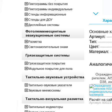
Пиктограммы без покрытия
Пиктограммы индивидуальные
Стенды информационные
Стенды для ДОУ
Хара
Дисплейные системы
Фотолюминесцентные
Основные х
эвакуационные системы
Артикул:
Тип:
Разметка
Цвет:
Светонакопительные знаки
Материал:
Грязезащитные системы
Грязезащитное покрытие
Аналогич
Модульное покрытие для пола
Огражден
Тактильно-звуковые устройства
ригелем, AIS
D38, и
Тактильно-звуковые указатели
Звуковые мнемосхемы
Тактильно-визуальная разметка
Расчёт на са
Артикул: 80023
Тактильные индикаторы