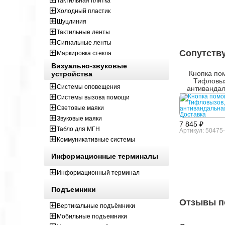
Тактильная плитка
Холодный пластик
Шуцлиния
Тактильные ленты
Сигнальные ленты
Сопутств
Маркировка стекла
Визуально-звуковые
Кнопка по
устройства
Тифловыз
Системы оповещения
антивандал
сталь
Системы вызова помощи
Световые маяки
Звуковые маяки
7 845 ₽
Табло для МГН
Артикул: 50475
Коммуникативные системы
Информационные терминалы
Информационный терминал
Подъемники
Отзывы п
Вертикальные подъёмники
Мобильные подъемники