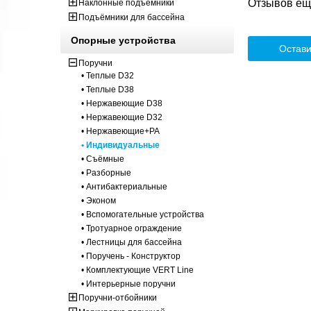
Отзывов ещё
Наклонные подъёмники
Подъёмники для бассейна
Опорные устройства
Остави
Поручни
• Теплые D32
• Теплые D38
• Нержавеющие D38
• Нержавеющие D32
• Нержавеющие+PA
• Индивидуальные
• Съёмные
• Разборные
• Антибактериальные
• Эконом
• Вспомогательные устройства
• Тротуарное ограждение
• Лестницы для бассейна
• Поручень - Конструктор
• Комплектующие VERT Line
• Интерьерные поручни
Поручни-отбойники