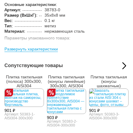
Основные характеристики:
Артикул:
38783-0
Размер (ВxШxГ):
35x8x8 мм
Вес:
0.1 кг
Тип:
метиз
Материал:
нержавеющая сталь
Параметры упакованного товара:
Размер (ВxШxГ):
40x13x13 мм
Развернуть характеристики
Вес:
0.2 кг
Кол-во изделий в
1 шт.
упаковке:
Сопутствующие товары
Плитка тактильная
Плитка тактильная
Плитка тактильная
(полоса) 300x300,
(конусы линейные)
(конусы
AISI304
300x300, AISI304
шахматные)
300x300, AISI304
901 ₽
901 ₽
Артикул: 50383-1-
Артикул: 50383-3-
903 ₽
AISI304-300x300
AISI304-300x300
Артикул: 50383-2-
AISI304-300x300