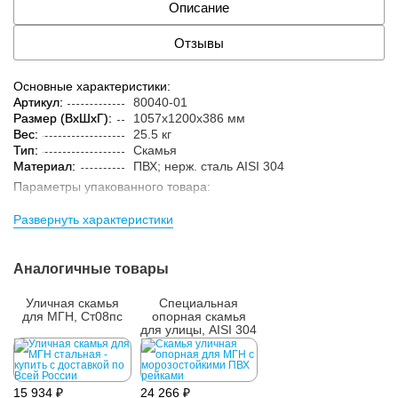
Описание
Отзывы
Основные характеристики:
Артикул:
80040-01
Размер (ВxШxГ):
1057x1200x386 мм
Вес:
25.5 кг
Тип:
Скамья
Материал:
ПВХ; нерж. сталь AISI 304
Параметры упакованного товара:
Размер (ВxШxГ):
1057x1200x368 мм
Развернуть характеристики
Вес:
25.6 кг
Кол-во изделий в
1 шт.
упаковке:
Аналогичные товары
Уличная скамья
Специальная
для МГН, Ст08пс
опорная скамья
для улицы, AISI 304
15 934 ₽
24 266 ₽