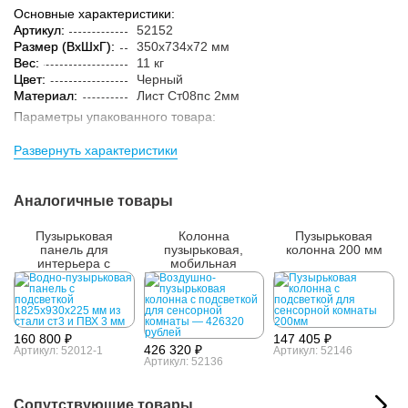
Основные характеристики:
Артикул:
52152
Размер (ВxШxГ):
350x734x72 мм
Вес:
11 кг
Цвет:
Черный
Материал:
Лист Ст08пс 2мм
Параметры упакованного товара:
Размер (ВxШxГ):
360x744x82 мм
Развернуть характеристики
Вес:
11.2 кг
Кол-во изделий в
2 шт.
упаковке:
Аналогичные товары
Пузырьковая
Колонна
Пузырьковая
панель для
пузырьковая,
колонна 200 мм
интерьера с
мобильная
подсветкой
160 800 ₽
147 405 ₽
426 320 ₽
Артикул: 52012-1
Артикул: 52146
Артикул: 52136
Сопутствующие товары