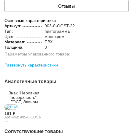
Отзывы
Основные характеристики:
Артикул:
903-0-GOST-22
Тип:
пиктограмма
Цвет:
монохром
Материал:
ПВХ
Толщина:
3
Параметры упакованного товара:
Кол-во изделий в
1 шт.
Развернуть характеристики
упаковке:
Аналогичные товары
Знак "Неровная
поверхность",
ГОСТ, Эконом
181 ₽
Артикул: 905-0-GOST-
22
Сопутствующие товары