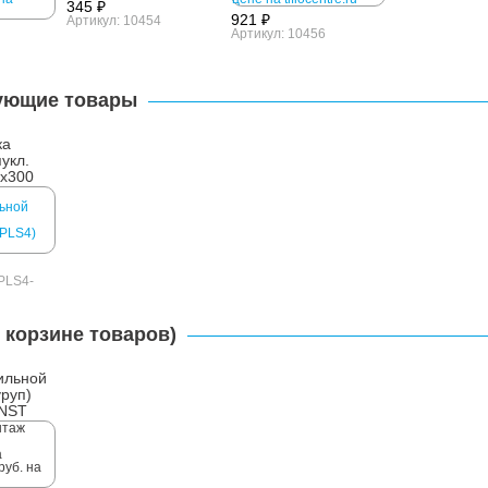
345 ₽
921 ₽
Артикул: 10454
Артикул: 10456
ующие товары
ка
укл.
0x300
-PLS4-
 корзине товаров)
ильной
уруп)
INST