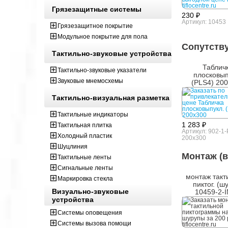
Грязезащитные системы
230 ₽
Артикул: 10453
Грязезащитное покрытие
Модульное покрытие для пола
Сопутств
Тактильно-звуковые устройства
Таблич
Тактильно-звуковые указатели
плосковып
Звуковые мнемосхемы
(PLS4) 20
Тактильно-визуальная разметка
Тактильные индикаторы
1 283 ₽
Тактильная плитка
Артикул: 902-1
Холодный пластик
200x300
Шуцлиния
Монтаж (в
Тактильные ленты
Сигнальные ленты
монтаж такт
Маркировка стекла
пиктог. (ш
Визуально-звуковые
10459-2-
устройства
Системы оповещения
Системы вызова помощи