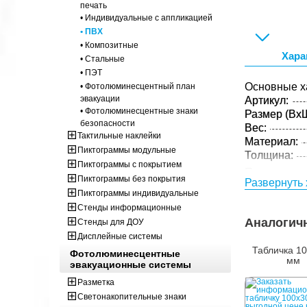
печать
• Индивидуальные с аппликацией
• ПВХ
• Композитные
Хара
• Стальные
• ПЭТ
Основные х
• Фотолюминесцентный план
эвакуации
Артикул:
• Фотолюминесцентные знаки
Размер (ВxШ
безопасности
Вес:
Тактильные наклейки
Материал:
Пиктограммы модульные
Толщина:
Пиктограммы с покрытием
Параметры 
Пиктограммы без покрытия
Развернуть 
Размер (ВxШ
Пиктограммы индивидуальные
Вес:
Стенды информационные
Кол-во изде
Аналогич
Стенды для ДОУ
упаковке:
Дисплейные системы
Табличка 1
Фотолюминесцентные
мм
эвакуационные системы
Разметка
Светонакопительные знаки