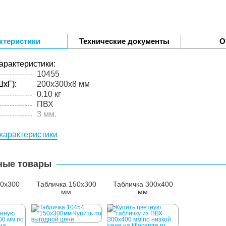
ктеристики
Технические документы
О
арактеристики:
10455
xГ):
200x300x8 мм
0.10 кг
ПВХ
3 мм.
упакованного товара:
характеристики
xГ):
210x310x10 мм
0.15 кг
лий в
1 шт.
ные товары
00x300
Табличка 150x300
Табличка 300x400
мм
мм