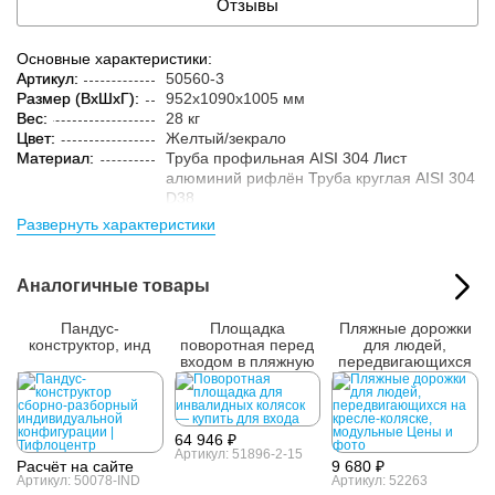
Отзывы
Основные характеристики:
Артикул:
50560-3
Размер (ВxШxГ):
952x1090x1005 мм
Вес:
28 кг
Цвет:
Желтый/зекрало
Материал:
Труба профильная AISI 304 Лист
алюминий рифлён Труба круглая AISI 304
D38
Параметры упакованного товара:
Развернуть характеристики
Размер (ВxШxГ):
450x1200x1100 мм
Вес:
31 кг
Аналогичные товары
Кол-во изделий в
1 шт.
упаковке:
Пандус-
Площадка
Пляжные дорожки
конструктор, инд
поворотная перед
для людей,
входом в пляжную
передвигающихся
кабинку
на кресле-коляске,
модульные
64 946 ₽
Артикул: 51896-2-15
Расчёт на сайте
9 680 ₽
Артикул: 50078-IND
Артикул: 52263