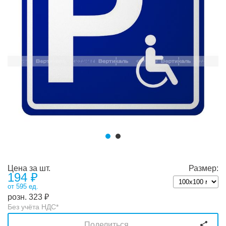
Цена за шт.
Размер:
194
₽
от 595 ед.
розн.
323
₽
Без учёта НДС*
Поделиться