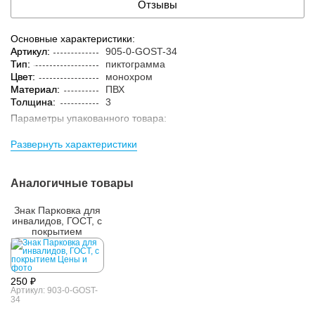
Отзывы
Основные характеристики:
Артикул:
905-0-GOST-34
Тип:
пиктограмма
Цвет:
монохром
Материал:
ПВХ
Толщина:
3
Параметры упакованного товара:
Кол-во изделий в
1 шт.
Развернуть характеристики
упаковке:
Аналогичные товары
Знак Парковка для
инвалидов, ГОСТ, с
покрытием
250 ₽
Артикул: 903-0-GOST-
34