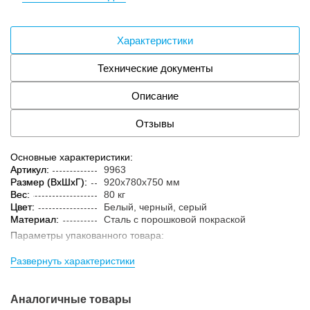
Характеристики
Технические документы
Описание
Отзывы
Основные характеристики:
Артикул:
9963
Размер (ВxШxГ):
920x780x750 мм
Вес:
80 кг
Цвет:
Белый, черный, серый
Материал:
Сталь с порошковой покраской
Параметры упакованного товара:
Размер (ВxШxГ):
480x1200x3000 мм
Развернуть характеристики
Вес:
85 кг
Кол-во изделий в
1 шт.
упаковке:
Аналогичные товары